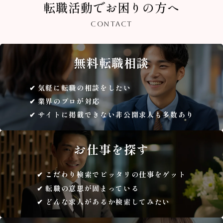
転職活動でお困りの方へ
CONTACT
無料
転職相談
気軽に転職の相談をしたい
業界のプロが対応
サイトに掲載できない非公開求人も多数あり
お仕事を
探す
こだわり検索でピッタリの仕事をゲット
転職の意思が固まっている
どんな求人があるか検索してみたい