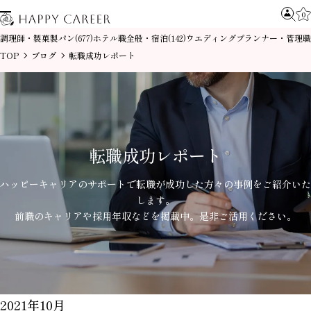
0
調理師・製菓製パン
ホテル職全般・宿泊
ウエディングプランナー・管理職
(677)
(142)
TOP
ブログ
転職成功レポート
転職成功レポート
ハッピーキャリアのサポートで
転職が成功した方々の事例を
ご紹介いた
します。
前職のキャリアや採用年収などを掲載中。
是非ご活用ください。
2021年10月