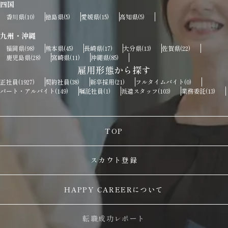
四国
香川県
徳島県
愛媛県
高知県
(10)
(5)
(15)
(5)
九州・沖縄
福岡県
熊本県
長崎県
大分県
佐賀県
(98)
(45)
(17)
(13)
(22)
鹿児島県
宮崎県
沖縄県
(28)
(11)
(85)
雇用形態から探す
正社員
契約社員
新卒採用
フルタイムバイト
(1927)
(38)
(21)
(0)
パート・アルバイト
嘱託社員
派遣スタッフ
業務委託
(149)
(1)
(103)
(13)
TOP
スカウト登録
HAPPY CAREERについて
転職成功レポート