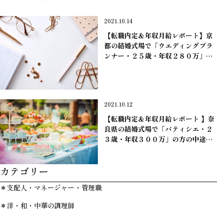
2021.10.14
【転職内定＆年収月給レポート】京
都の結婚式場で「ウエディングプラ
ンナー・２５歳・年収２８０万」の
方の中途採用が決定いたしました。
＊ウエディングプランナー
2021.10.12
【転職内定＆年収月給レポート 】奈
良県の結婚式場で「パティシエ・２
３歳・年収３００万」の方の中途採
用が決定いたしました。
カテゴリー
＊パティシエ＆ブーランジェ
＊支配人・マネージャー・管理職
＊洋・和・中華の調理師