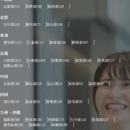
山梨県
長野県
新潟県
(11)
(38)
(23)
北陸
石川県
福井県
富山県
(20)
(7)
(19)
東海
愛知県
三重県
岐阜県
静岡県
(117)
(11)
(39)
(87)
近畿
大阪府
兵庫県
京都府
滋賀県
奈良県
(321)
(209)
(109)
(18)
(27)
和歌山県
(15)
中国
広島県
岡山県
山口県
鳥取県
島根県
(40)
(23)
(1)
(0)
(0)
四国
香川県
徳島県
愛媛県
高知県
(10)
(5)
(15)
(5)
九州・沖縄
福岡県
熊本県
長崎県
大分県
佐賀県
(98)
(45)
(17)
(13)
(22)
鹿児島県
宮崎県
沖縄県
(28)
(11)
(85)