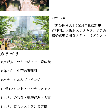
２年・２３歳・年収２９０万」女性
の中途採用が決定。
＊ウエディングプランナー
2023.12.04
【非公開求人】2024年秋に新規
OPEN。大阪北区ウメキタエリアの
結婚式場の開業スタッフ（プランナ
ー＆調理＆キャプテン）を募集。
カテゴリー
＊新着転職求人
＊支配人・マネージャー・管理職
＊洋・和・中華の調理師
＊パティシエ＆ブーランジェ
＊宿泊フロント・マルチスタッフ
＊ホテルの営業・総務経理・人事
＊ホテル宴会レストラン接客職