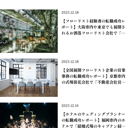
2023.12.18
【フローリスト経験者の転職成功レ
ポート】大阪市内や東京でも展開さ
れるお洒落フローリスト会社で「式
場装花経験１０年・３１歳・年収３
７０万」男性の中途採用が決定。
＊フローリスト職
2023.12.18
【全国展開フローリスト企業の営業
事務の転職成功レポート】京都市内
の式場装花会社で「不動産会社営業
事務経験１０年・３９歳・年収２６
０万」女性の中途採用が決定。
＊フローリスト職
2023.12.16
【ホテルのウェディングプランナー
の転職成功レポート】福岡市内のホ
テルで「結婚式場のキャプテン経験