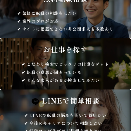
気軽に転職の相談をしたい
業界のプロが対応
サイトに掲載できない非公開求人も多数あり
お仕事を
探す
こだわり検索でピッタリの仕事をゲット
転職の意思が固まっている
どんな求人があるか検索してみたい
LINEで
簡単相談
LINEで転職の悩みを聞いて貰いたい
今後のキャリアについて相談したい