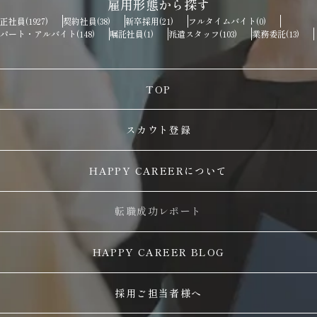
雇用形態から探す
正社員
契約社員
新卒採用
フルタイムバイト
(1927)
(38)
(21)
(0)
パート・アルバイト
嘱託社員
派遣スタッフ
業務委託
(148)
(1)
(103)
(13)
TOP
スカウト登録
HAPPY CAREERについて
転職成功レポート
HAPPY CAREER BLOG
採用ご担当者様へ