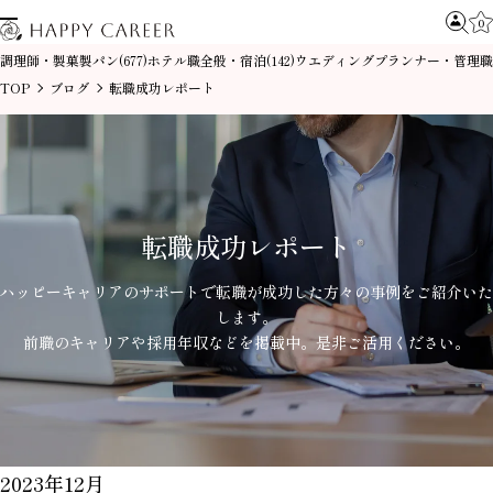
0
調理師・製菓製パン
ホテル職全般・宿泊
ウエディングプランナー・管理職
(677)
(142)
TOP
ブログ
転職成功レポート
転職成功レポート
ハッピーキャリアのサポートで
転職が成功した方々の事例を
ご紹介いた
します。
前職のキャリアや採用年収などを掲載中。
是非ご活用ください。
2023年12月