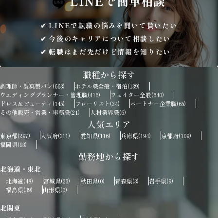
LINEで
簡単相談
LINEで転職の悩みを聞いて貰いたい
今後のキャリアについて相談したい
転職はまだ先だけど情報を知りたい
職種から探す
調理師・製菓製パン
ホテル職全般・宿泊
(663)
(139)
ウエディングプランナー・管理職
ウェイター全般
(416)
(640)
ドレス＆ビューティ
フローリスト
パートナー企業職
(145)
(24)
(65)
その他販売・営業・事務職
人材業界職
(21)
(6)
人気エリア
東京都
大阪府
愛知県
兵庫県
京都府
(297)
(311)
(116)
(194)
(109)
福岡県
(93)
勤務地から探す
北海道・東北
北海道
宮城県
秋田県
青森県
岩手県
(48)
(23)
(0)
(3)
(9)
福島県
山形県
(39)
(0)
北関東