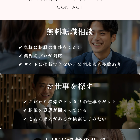
CONTACT
無料
転職相談
気軽に転職の相談をしたい
業界のプロが対応
サイトに掲載できない非公開求人も多数あり
お仕事を
探す
こだわり検索でピッタリの仕事をゲット
転職の意思が固まっている
どんな求人があるか検索してみたい