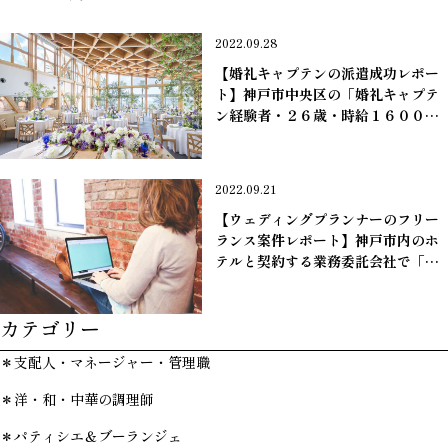
2022.09.28
【婚礼キャプテンの派遣成功レポー
ト】神戸市中央区の「婚礼キャプテ
ン経験者・２６歳・時給１６００
円」の方の派遣勤務が開始いたしま
した。
＊ブライダルキャプテン＆サービス職
2022.09.21
【ウェディングプランナーのフリー
ランス案件レポート】神戸市内のホ
テルと契約する業務委託会社で「フ
リーランスウェディングプランナ
ー・２５歳」の方の業務委託契約を
カテゴリー
サポートいたしました。
パートナー企業・フリーランス職
＊支配人・マネージャー・管理職
＊洋・和・中華の調理師
＊パティシエ＆ブーランジェ