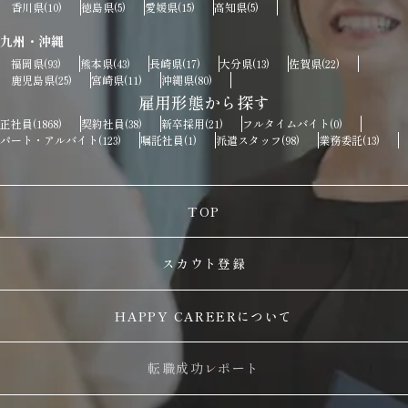
香川県
徳島県
愛媛県
高知県
(10)
(5)
(15)
(5)
九州・沖縄
福岡県
熊本県
長崎県
大分県
佐賀県
(93)
(43)
(17)
(13)
(22)
鹿児島県
宮崎県
沖縄県
(25)
(11)
(80)
雇用形態から探す
正社員
契約社員
新卒採用
フルタイムバイト
(1868)
(38)
(21)
(0)
パート・アルバイト
嘱託社員
派遣スタッフ
業務委託
(123)
(1)
(98)
(13)
TOP
スカウト登録
HAPPY CAREERについて
転職成功レポート