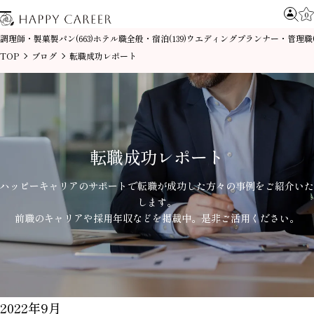
0
調理師・製菓製パン
ホテル職全般・宿泊
ウエディングプランナー・管理職
(663)
(139)
TOP
ブログ
転職成功レポート
転職成功レポート
ハッピーキャリアのサポートで
転職が成功した方々の事例を
ご紹介いた
します。
前職のキャリアや採用年収などを掲載中。
是非ご活用ください。
2022年9月