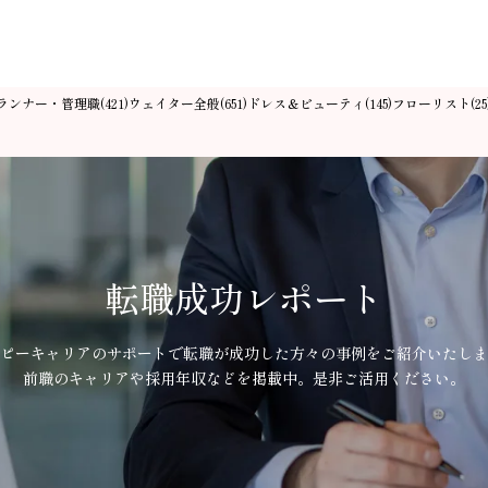
ランナー・管理職
ウェイター全般
ドレス＆ビューティ
フローリスト
(421)
(651)
(145)
(25
転職成功レポート
ピーキャリアのサポートで
転職が成功した方々の事例を
ご紹介いたしま
前職のキャリアや採用年収などを掲載中。
是非ご活用ください。