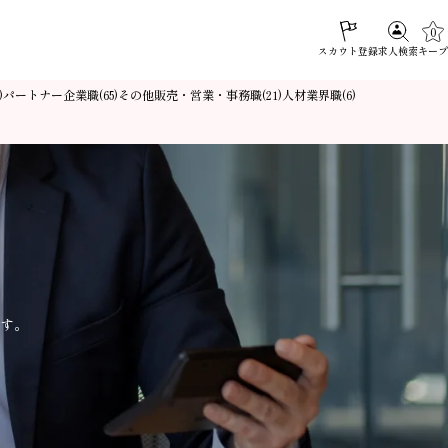
0
スカウト登録
キープ
求人検索
パートナー企業職
その他販売・営業・事務職
人材業界職
)
(65)
(21)
(6)
す。