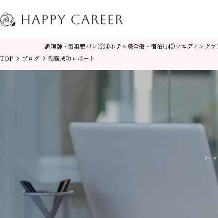
調理師・製菓製パン
ホテル職全般・宿泊
ウエディングプ
(664)
(140)
TOP
ブログ
転職成功レポート
ハッ