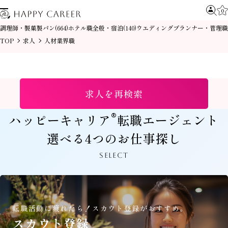
0
調理師・製菓製パン
ホテル職全般・宿泊
ウエディングプランナー・管理職
(664)
(140)
TOP
求人
人材業界職
求人を再検索
®
ハッピーキャリア
転職エージェント
選べる4つのお仕事探し
SELECT
転職活動に疲れたら！
スカウト登録がおすすめ。
スカウト登録