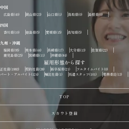
中国
広島県
岡山県
山口県
鳥取県
島根県
(40)
(23)
(1)
(0)
(0)
四国
香川県
徳島県
愛媛県
高知県
(10)
(5)
(15)
(5)
九州・沖縄
福岡県
熊本県
長崎県
大分県
佐賀県
(95)
(44)
(17)
(13)
(22)
鹿児島県
宮崎県
沖縄県
(25)
(11)
(84)
雇用形態から探す
正社員
契約社員
新卒採用
フルタイムバイト
(1883)
(38)
(21)
(0)
パート・アルバイト
嘱託社員
派遣スタッフ
業務委託
(124)
(1)
(101)
(13)
TOP
スカウト登録