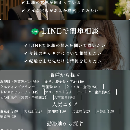
転職の意思が固まっている
どんな求人があるか検索してみたい
LINEで
簡単相談
LINEで転職の悩みを聞いて貰いたい
今後のキャリアについて相談したい
転職はまだ先だけど情報を知りたい
職種から探す
調理師・製菓製パン
ホテル職全般・宿泊
(664)
(140)
ウエディングプランナー・管理職
ウェイター全般
(421)
(651)
ドレス＆ビューティ
フローリスト
パートナー企業職
(145)
(25)
(65)
その他販売・営業・事務職
人材業界職
(21)
(6)
人気エリア
東京都
大阪府
愛知県
兵庫県
京都府
(299)
(312)
(116)
(202)
(109)
福岡県
(95)
勤務地から探す