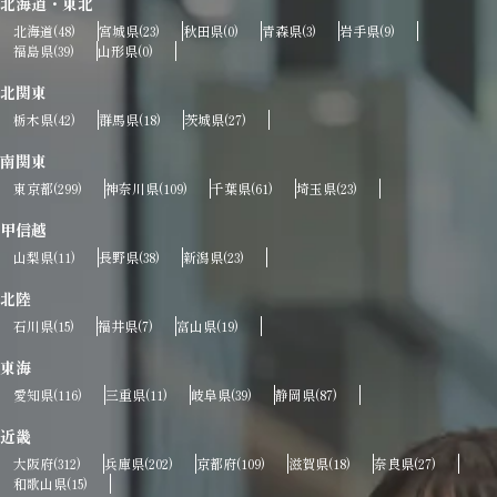
北海道・東北
北海道
宮城県
秋田県
青森県
岩手県
(48)
(23)
(0)
(3)
(9)
福島県
山形県
(39)
(0)
北関東
栃木県
群馬県
茨城県
(42)
(18)
(27)
南関東
東京都
神奈川県
千葉県
埼玉県
(299)
(109)
(61)
(23)
甲信越
山梨県
長野県
新潟県
(11)
(38)
(23)
北陸
石川県
福井県
富山県
(15)
(7)
(19)
東海
愛知県
三重県
岐阜県
静岡県
(116)
(11)
(39)
(87)
近畿
大阪府
兵庫県
京都府
滋賀県
奈良県
(312)
(202)
(109)
(18)
(27)
和歌山県
(15)