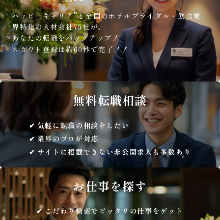
®
ハッピーキャリア
と全国のホテルブライダル・飲食業
界特化の人材会社75社が、
あなたの転職をバックアップ！
スカウト登録は約60秒で完了！！
無料
転職相談
気軽に転職の相談をしたい
業界のプロが対応
サイトに掲載できない非公開求人も多数あり
お仕事を
探す
こだわり検索でピッタリの仕事をゲット