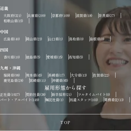
近畿
大阪府
兵庫県
京都府
滋賀県
奈良県
(321)
(209)
(109)
(18)
(27)
和歌山県
(15)
中国
広島県
岡山県
山口県
鳥取県
島根県
(40)
(23)
(1)
(0)
(0)
四国
香川県
徳島県
愛媛県
高知県
(10)
(5)
(15)
(5)
九州・沖縄
福岡県
熊本県
長崎県
大分県
佐賀県
(98)
(45)
(17)
(13)
(22)
鹿児島県
宮崎県
沖縄県
(28)
(11)
(85)
雇用形態から探す
正社員
契約社員
新卒採用
フルタイムバイト
(1927)
(38)
(21)
(0)
パート・アルバイト
嘱託社員
派遣スタッフ
業務委託
(149)
(1)
(103)
(13)
TOP