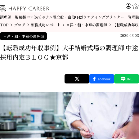
0
調理師・製菓製パン
ホテル職全般・宿泊
ウエディングプランナー・管理職
(677)
(142)
TOP
ブログ
転職成功レポート
＊洋・和・中華の調理師
【転職成功年収
2020.03.03
＊洋・和・中華の調理師
【転職成功年収事例】大手結婚式場の調理師 中途
採用内定ＢＬＯＧ★京都
Facebook
LINE