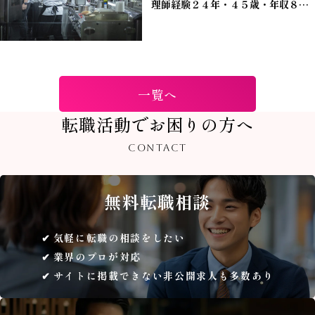
理師経験２４年・４５歳・年収８５
０万」男性の転職が成功しました。
＊支配人・マネージャー・管理職
一覧へ
転職活動でお困りの方へ
CONTACT
無料
転職相談
気軽に転職の相談をしたい
業界のプロが対応
サイトに掲載できない非公開求人も多数あり