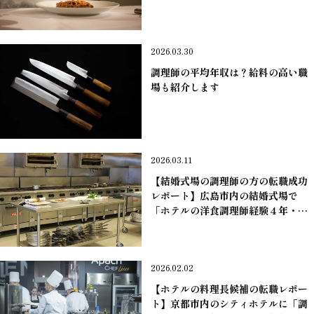
４４０万」男性の転職が成功しまし
た。
＊洋・和・中華の調理師
2026.03.30
調理師の平均年収は？給料の高い職
場も紹介します
＊洋・和・中華の調理師
2026.03.11
【結婚式場の調理師の方の転職成功
レポート】広島市内の結婚式場で
「ホテルの洋食調理師経験４年・２
４歳・年収３３０万」男性の中途採
用が決定。
＊洋・和・中華の調理師
2026.02.02
【ホテルの料理長候補の転職レポー
ト】京都市内のシティホテルに「調