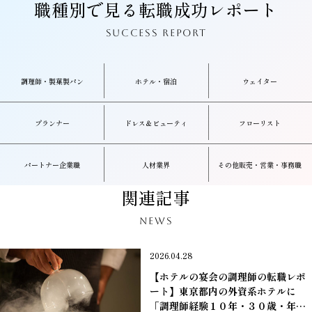
職種別で見る
転職成功レポート
SUCCESS REPORT
調理師・製菓製パン
ホテル・宿泊
ウェイター
プランナー
ドレス＆ビューティ
フローリスト
パートナー企業職
人材業界
その他販売・営業・事務職
関連記事
NEWS
2026.04.28
【ホテルの宴会の調理師の転職レポ
ート】東京都内の外資系ホテルに
「調理師経験１０年・３０歳・年収