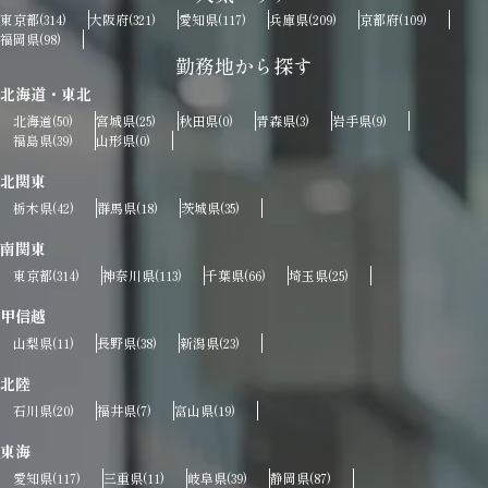
東京都
大阪府
愛知県
兵庫県
京都府
(314)
(321)
(117)
(209)
(109)
福岡県
(98)
勤務地から探す
北海道・東北
北海道
宮城県
秋田県
青森県
岩手県
(50)
(25)
(0)
(3)
(9)
福島県
山形県
(39)
(0)
北関東
栃木県
群馬県
茨城県
(42)
(18)
(35)
南関東
東京都
神奈川県
千葉県
埼玉県
(314)
(113)
(66)
(25)
甲信越
山梨県
長野県
新潟県
(11)
(38)
(23)
北陸
石川県
福井県
富山県
(20)
(7)
(19)
東海
愛知県
三重県
岐阜県
静岡県
(117)
(11)
(39)
(87)