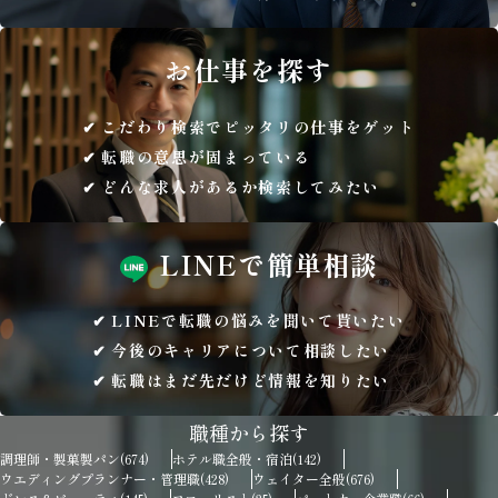
お仕事を
探す
こだわり検索でピッタリの仕事をゲット
転職の意思が固まっている
どんな求人があるか検索してみたい
LINEで
簡単相談
LINEで転職の悩みを聞いて貰いたい
今後のキャリアについて相談したい
転職はまだ先だけど情報を知りたい
職種から探す
調理師・製菓製パン
ホテル職全般・宿泊
(674)
(142)
ウエディングプランナー・管理職
ウェイター全般
(428)
(676)