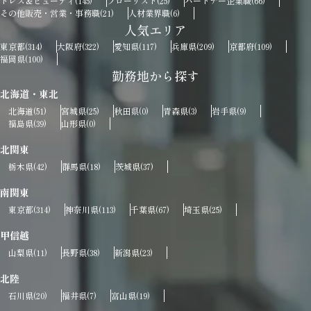
ドレス＆ビューティ
フローリスト
パートナー企業職
(145)
(25)
(66)
その他販売・営業・事務職
人材業界職
(21)
(6)
人気エリア
東京都
大阪府
愛知県
兵庫県
京都府
(314)
(322)
(117)
(209)
(109)
福岡県
(100)
勤務地から探す
北海道・東北
北海道
宮城県
秋田県
青森県
岩手県
(51)
(25)
(0)
(3)
(9)
福島県
山形県
(39)
(0)
北関東
栃木県
群馬県
茨城県
(42)
(18)
(37)
南関東
東京都
神奈川県
千葉県
埼玉県
(314)
(113)
(67)
(25)
甲信越
山梨県
長野県
新潟県
(11)
(38)
(23)
北陸
石川県
福井県
富山県
(20)
(7)
(19)