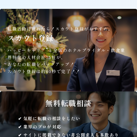
転職活動に疲れたら！
スカウト登録がおすすめ。
スカウト登録
®
ハッピーキャリア
と全国のホテルブライダル・飲食業
界特化の人材会社75社が、
あなたの転職をバックアップ！
スカウト登録は約60秒で完了！！
無料
転職相談
気軽に転職の相談をしたい
業界のプロが対応
サイトに掲載できない非公開求人も多数あり