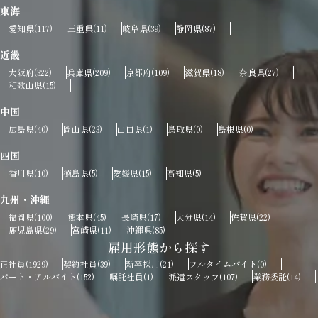
東海
愛知県
三重県
岐阜県
静岡県
(117)
(11)
(39)
(87)
近畿
大阪府
兵庫県
京都府
滋賀県
奈良県
(322)
(209)
(109)
(18)
(27)
和歌山県
(15)
中国
広島県
岡山県
山口県
鳥取県
島根県
(40)
(23)
(1)
(0)
(0)
四国
香川県
徳島県
愛媛県
高知県
(10)
(5)
(15)
(5)
九州・沖縄
福岡県
熊本県
長崎県
大分県
佐賀県
(100)
(45)
(17)
(14)
(22)
鹿児島県
宮崎県
沖縄県
(29)
(11)
(85)
雇用形態から探す
正社員
契約社員
新卒採用
フルタイムバイト
(1929)
(39)
(21)
(0)
パート・アルバイト
嘱託社員
派遣スタッフ
業務委託
(152)
(1)
(107)
(14)