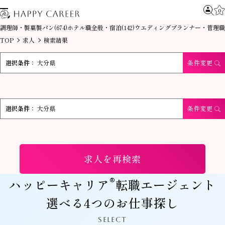
0
調理師・製菓製パン
ホテル職全般・宿泊
ウエディングプランナー・管理職
(674)
(142)
TOP
求人
検索結果
選択条件：
大分県
条件変更
選択条件：
大分県
条件変更
求人を再検索
®
ハッピーキャリア
転職エージェント
選べる4つのお仕事探し
SELECT