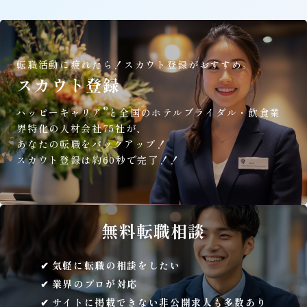
転職活動に疲れたら！
スカウト登録がおすすめ。
スカウト登録
®
ハッピーキャリア
と全国のホテルブライダル・飲食業
界特化の人材会社75社が、
あなたの転職をバックアップ！
スカウト登録は約60秒で完了！！
無料
転職相談
気軽に転職の相談をしたい
業界のプロが対応
サイトに掲載できない非公開求人も多数あり