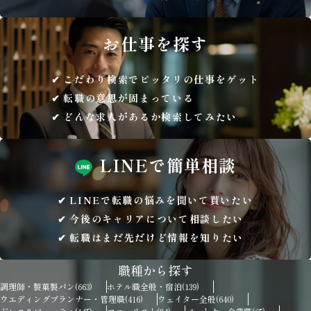
お仕事を
探す
こだわり検索でピッタリの仕事をゲット
転職の意思が固まっている
どんな求人があるか検索してみたい
LINEで
簡単相談
LINEで転職の悩みを聞いて貰いたい
今後のキャリアについて相談したい
転職はまだ先だけど情報を知りたい
職種から探す
調理師・製菓製パン
ホテル職全般・宿泊
(663)
(139)
ウエディングプランナー・管理職
ウェイター全般
(416)
(640)