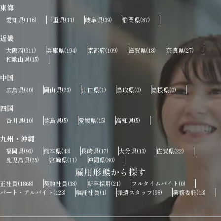
東海
愛知県
三重県
岐阜県
静岡県
(116)
(11)
(39)
(87)
近畿
大阪府
兵庫県
京都府
滋賀県
奈良県
(311)
(194)
(109)
(18)
(27)
和歌山県
(15)
中国
広島県
岡山県
山口県
鳥取県
島根県
(40)
(23)
(1)
(0)
(0)
四国
香川県
徳島県
愛媛県
高知県
(10)
(5)
(15)
(5)
九州・沖縄
福岡県
熊本県
長崎県
大分県
佐賀県
(93)
(43)
(17)
(13)
(22)
鹿児島県
宮崎県
沖縄県
(25)
(11)
(80)
雇用形態から探す
正社員
契約社員
新卒採用
フルタイムバイト
(1868)
(38)
(21)
(0)
パート・アルバイト
嘱託社員
派遣スタッフ
業務委託
(123)
(1)
(98)
(13)