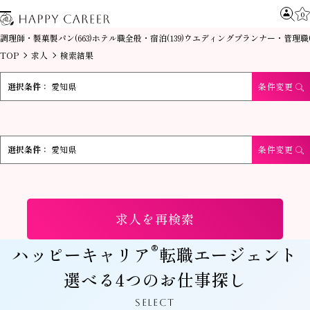
0
調理師・製菓製パン
ホテル職全般・宿泊
ウエディングプランナー・管理職
(663)
(139)
TOP
求人
検索結果
選択条件：
愛知県
条件変更
選択条件：
愛知県
条件変更
求人を再検索
®
ハッピーキャリア
転職エージェント
選べる4つのお仕事探し
SELECT