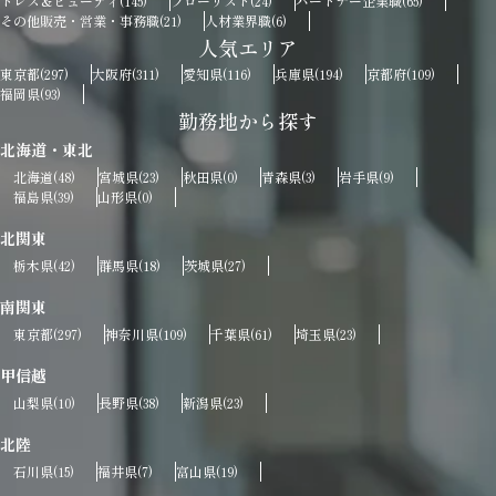
ドレス＆ビューティ
フローリスト
パートナー企業職
(145)
(24)
(65)
その他販売・営業・事務職
人材業界職
(21)
(6)
人気エリア
東京都
大阪府
愛知県
兵庫県
京都府
(297)
(311)
(116)
(194)
(109)
福岡県
(93)
勤務地から探す
北海道・東北
北海道
宮城県
秋田県
青森県
岩手県
(48)
(23)
(0)
(3)
(9)
福島県
山形県
(39)
(0)
北関東
栃木県
群馬県
茨城県
(42)
(18)
(27)
南関東
東京都
神奈川県
千葉県
埼玉県
(297)
(109)
(61)
(23)
甲信越
山梨県
長野県
新潟県
(10)
(38)
(23)
北陸
石川県
福井県
富山県
(15)
(7)
(19)