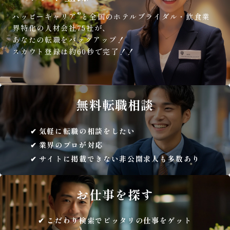
®
ハッピーキャリア
と全国のホテルブライダル・飲食業
界特化の人材会社75社が、
あなたの転職をバックアップ！
スカウト登録は約60秒で完了！！
無料
転職相談
気軽に転職の相談をしたい
業界のプロが対応
サイトに掲載できない非公開求人も多数あり
お仕事を
探す
こだわり検索でピッタリの仕事をゲット