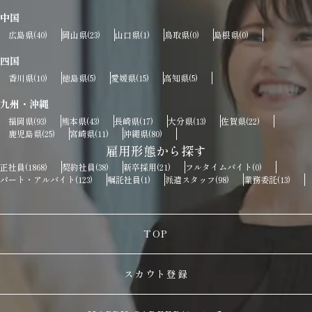
中国
広島県
岡山県
山口県
鳥取県
島根県
(40)
(23)
(1)
(0)
(0)
四国
香川県
徳島県
愛媛県
高知県
(10)
(5)
(15)
(5)
九州・沖縄
福岡県
熊本県
長崎県
大分県
佐賀県
(93)
(43)
(17)
(13)
(22)
鹿児島県
宮崎県
沖縄県
(25)
(11)
(80)
雇用形態から探す
正社員
契約社員
新卒採用
フルタイムバイト
(1868)
(38)
(21)
(0)
パート・アルバイト
嘱託社員
派遣スタッフ
業務委託
(123)
(1)
(98)
(13)
TOP
スカウト登録