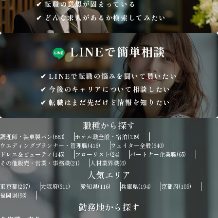
転職の意思が固まっている
どんな求人があるか検索してみたい
LINEで
簡単相談
LINEで転職の悩みを聞いて貰いたい
今後のキャリアについて相談したい
転職はまだ先だけど情報を知りたい
職種から探す
調理師・製菓製パン
ホテル職全般・宿泊
(663)
(139)
ウエディングプランナー・管理職
ウェイター全般
(416)
(640)
ドレス＆ビューティ
フローリスト
パートナー企業職
(145)
(24)
(65)
その他販売・営業・事務職
人材業界職
(21)
(6)
人気エリア
東京都
大阪府
愛知県
兵庫県
京都府
(297)
(311)
(116)
(194)
(109)
福岡県
(93)
勤務地から探す