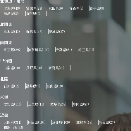
北海道・東北
北海道
宮城県
秋田県
青森県
岩手県
(48)
(23)
(0)
(3)
(9)
福島県
山形県
(39)
(0)
北関東
栃木県
群馬県
茨城県
(42)
(18)
(27)
南関東
東京都
神奈川県
千葉県
埼玉県
(297)
(109)
(61)
(23)
甲信越
山梨県
長野県
新潟県
(10)
(38)
(23)
北陸
石川県
福井県
富山県
(15)
(7)
(19)
東海
愛知県
三重県
岐阜県
静岡県
(116)
(11)
(39)
(87)
近畿
大阪府
兵庫県
京都府
滋賀県
奈良県
(311)
(194)
(109)
(18)
(27)
和歌山県
(15)