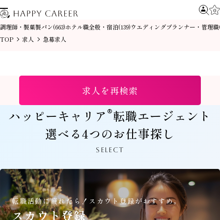
0
調理師・製菓製パン
ホテル職全般・宿泊
ウエディングプランナー・管理職
(663)
(139)
TOP
求人
急募求人
求人を再検索
®
ハッピーキャリア
転職エージェント
選べる4つのお仕事探し
SELECT
転職活動に疲れたら！
スカウト登録がおすすめ。
スカウト登録