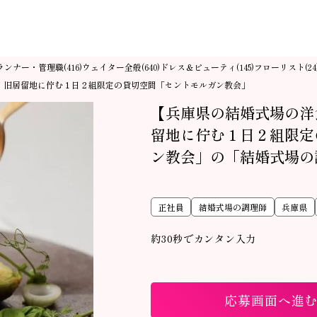
ランナー・管理職
ウェイター全般
ドレス＆ビューティ
フローリスト
(416)
(640)
(145)
(24
・旧居留地に佇む１日２組限定の貸切空間「セントモルガン教会」
【兵庫県の結婚式場の洋
留地に佇む１日２組限定
ン教会」の「結婚式場の
正社員
結婚式場の調理師
兵庫県
約30秒でカンタン入力
応募画面へ進