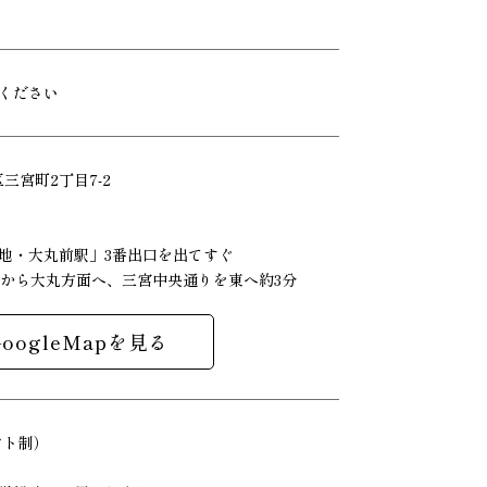
ください
区三宮町2丁目7-2
地・大丸前駅」3番出口を出てすぐ
口から大丸方面へ、三宮中央通りを東へ約3分
GoogleMapを見る
シフト制）