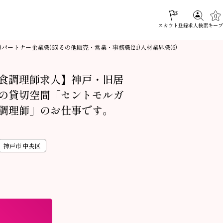
0
スカウト登録
キープ
求人検索
パートナー企業職
その他販売・営業・事務職
人材業界職
)
(65)
(21)
(6)
食調理師求人】神戸・旧居
の貸切空間「セントモルガ
調理師」のお仕事です。
神戸市 中央区
む