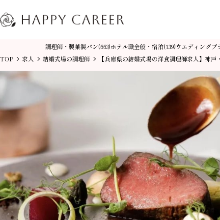
調理師・製菓製パン
ホテル職全般・宿泊
ウエディングプ
(663)
(139)
TOP
求人
結婚式場の調理師
【兵庫県の結婚式場の洋食調理師求人】神戸