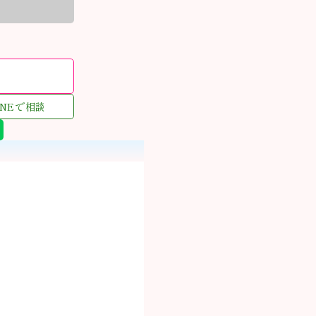
む
INEで相談