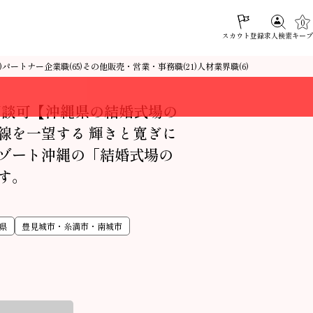
0
スカウト登録
キープ
求人検索
パートナー企業職
その他販売・営業・事務職
人材業界職
)
(65)
(21)
(6)
相談可【沖縄県の結婚式場の
線を一望する 輝きと寛ぎに
ゾート沖縄の「結婚式場の
す。
県
豊見城市・糸満市・南城市