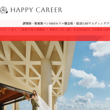
調理師・製菓製パン
ホテル職全般・宿泊
ウエディングプ
(664)
(140)
TOP
求人
結婚式場の調理師
募集終了引っ越し＆住居相談可【沖縄県の結