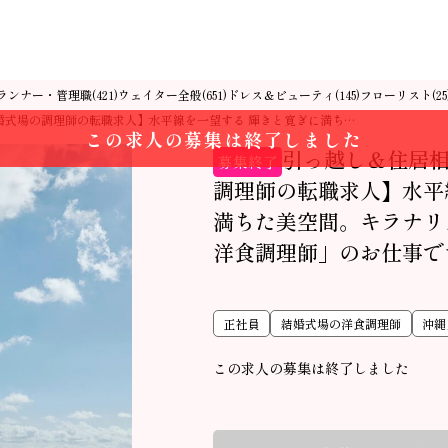
ランナー・管理職
ウェイター全般
ドレス＆ビューティ
フローリスト
(421)
(651)
(145)
(25
婚式場の調理師の転職求人】水平線を一望する 輝きと寛ぎに満ち…
この求人の募集は終了しました
引っ越し＆住居
募集終了
調理師の転職求人】水平
満ちた美空間。キラナリ
洋食調理師」のお仕事で
正社員
結婚式場の洋食調理師
沖縄
この求人の募集は終了しました