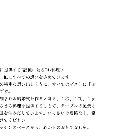
に提供する”記憶に残る”お料理＞
一皿にすべての想いを込めています。
の特別な思い出とともに、すべてのゲストに「お
です。
刻まれる結婚式を作ると考え、１秒、１℃、１ｇ
させる料理を提供することで、テーブルの風景と
皿を生みだしています。いっさいの妥協なく、常
けてください。
ッチンスペースから、心からのおもてなしを。