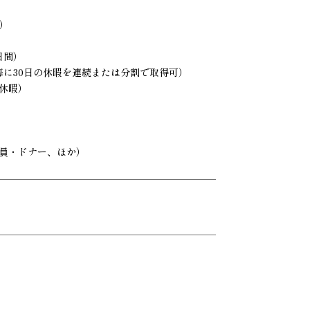
）
日間）
毎に30日の休暇を連続または分割で取得可）
の休暇）
員・ドナー、ほか）