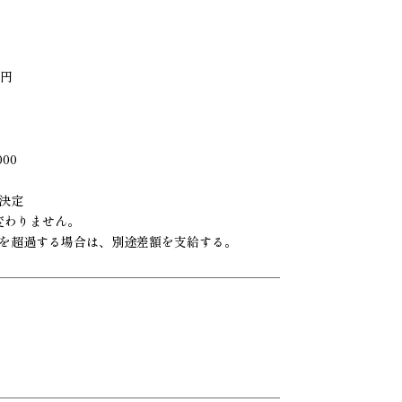
5円
）
000
決定
変わりません。
を超過する場合は、別途差額を支給する。