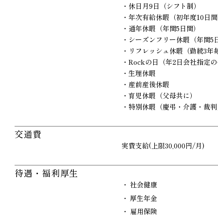
・休日月9日（シフト制）
・年次有給休暇（初年度10日間
・通年休暇（年間5日間）
・シーズンフリー休暇（年間5
・リフレッシュ休暇（勤続3年
・Rockの日（年2日会社指定
・生理休暇
・産前産後休暇
・育児休暇（父母共に）
・特別休暇（慶弔・介護・裁判
交通費
実費支給(上限30,000円/月)
待遇・福利厚生
社会健康
厚生年金
雇用保険