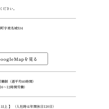
ください。
瀬町字玻名城534
GoogleMapを見る
労働制（週平均40時間）
6～12時間労働）
日以上 】 （入社時は年間休日120日）