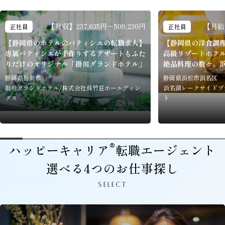
【月収】237,635円～500,230円
【月給】
正社員
正社員
【静岡県のホテルのパティシエの転職求人】
【静岡県の洋食調
専属パティシエが手作りするデザートもふた
高級リゾートホテ
りだけのオリジナル「掛川グランドホテル」
絶品料理の数々。
静岡県掛川市
静岡県浜松市浜名区
掛川グランドホテル/株式会社呉竹荘ホールディン
浜名湖レークサイドプ
グス
ト
®
ハッピーキャリア
転職エージェント
選べる4つのお仕事探し
SELECT