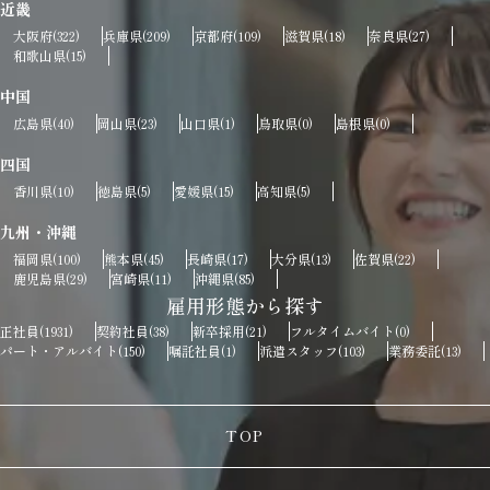
近畿
大阪府
兵庫県
京都府
滋賀県
奈良県
(322)
(209)
(109)
(18)
(27)
和歌山県
(15)
中国
広島県
岡山県
山口県
鳥取県
島根県
(40)
(23)
(1)
(0)
(0)
四国
香川県
徳島県
愛媛県
高知県
(10)
(5)
(15)
(5)
九州・沖縄
福岡県
熊本県
長崎県
大分県
佐賀県
(100)
(45)
(17)
(13)
(22)
鹿児島県
宮崎県
沖縄県
(29)
(11)
(85)
雇用形態から探す
正社員
契約社員
新卒採用
フルタイムバイト
(1931)
(38)
(21)
(0)
パート・アルバイト
嘱託社員
派遣スタッフ
業務委託
(150)
(1)
(103)
(13)
TOP