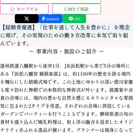
キープする
LINEで相談
Facebook
LINE
【経験者優遇】「仕事を通して人生を豊かに」 を理念
に掲げ、その実現のための働き方改革に本気で取り組
んでいます。
〜 事業内容・施設のご紹介 〜
遠州鉄道八幡駅から徒歩1分、JR浜松駅から車で5分の場所に
ある『浜松八幡宮 楠俱楽部』は、約1100年の歴史を誇る境内
を舞台にした結婚式場です。この土地にゆかりの深い徳川家康
も度々訪れた神殿での本格的な神前式が叶います。披露宴や会
食の会場には、境内の豊かな自然を感じるオリエンタルな雰囲
気に包まれた2タイプを用意。それぞれの会場に併設している
ガーデンでパーティーを行うこともできます。静岡県産の旬の
食材を盛り込んだ婚礼料理は、和と洋の融合を追求したオリジ
ナリティあふれる逸品が揃います。プランナーは親身になって