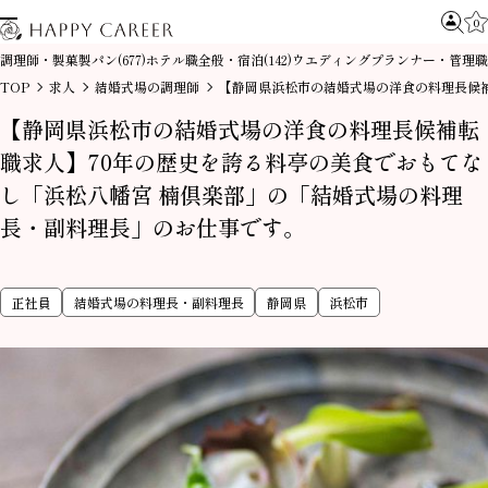
0
調理師・製菓製パン
ホテル職全般・宿泊
ウエディングプランナー・管理職
(677)
(142)
TOP
求人
結婚式場の調理師
【静岡県浜松市の結婚式場の洋食の料理長候
【静岡県浜松市の結婚式場の洋食の料理長候補転
職求人】70年の歴史を誇る料亭の美食でおもてな
し「浜松八幡宮 楠倶楽部」の「結婚式場の料理
長・副料理長」のお仕事です。
正社員
結婚式場の料理長・副料理長
静岡県
浜松市