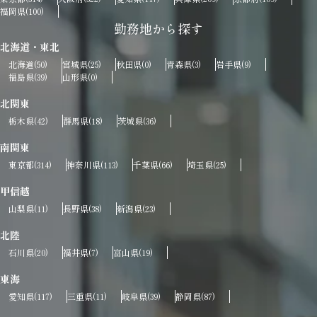
福岡県
(100)
勤務地から探す
北海道・東北
北海道
宮城県
秋田県
青森県
岩手県
(50)
(25)
(0)
(3)
(9)
福島県
山形県
(39)
(0)
北関東
栃木県
群馬県
茨城県
(42)
(18)
(36)
南関東
東京都
神奈川県
千葉県
埼玉県
(314)
(113)
(66)
(25)
甲信越
山梨県
長野県
新潟県
(11)
(38)
(23)
北陸
石川県
福井県
富山県
(20)
(7)
(19)
東海
愛知県
三重県
岐阜県
静岡県
(117)
(11)
(39)
(87)