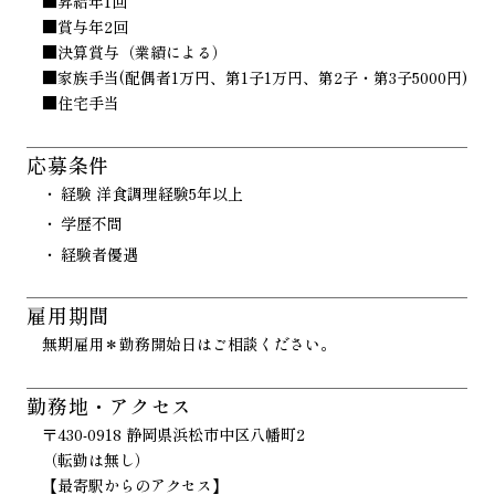
■昇給年1回
■賞与年2回
■決算賞与（業績による）
■家族手当(配偶者1万円、第1子1万円、第2子・第3子5000円)
■住宅手当
応募条件
経験 洋食調理経験5年以上
学歴不問
経験者優遇
雇用期間
無期雇用＊勤務開始日はご相談ください。
勤務地・アクセス
〒430-0918 静岡県浜松市中区八幡町2
（転勤は無し）
【最寄駅からのアクセス】