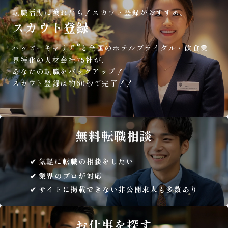
転職活動に疲れたら！
スカウト登録がおすすめ。
スカウト登録
®
ハッピーキャリア
と全国のホテルブライダル・飲食業
界特化の人材会社75社が、
あなたの転職をバックアップ！
スカウト登録は約60秒で完了！！
無料
転職相談
気軽に転職の相談をしたい
業界のプロが対応
サイトに掲載できない非公開求人も多数あり
お仕事を
探す