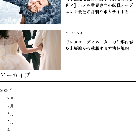
利！】ホテル業界専門の転職エージ
ェント会社の評判や求人サイトを調
査いたしました。
＊転職コラムまとめ
2026.08.01
ドレスコーディネーターの仕事内容
＆未経験から就職する方法を解説
アーカイブ
＊ドレス＆ビューティ職の方
2026年
8月
7月
6月
5月
4月