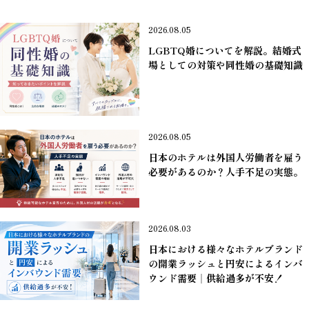
2026.08.05
LGBTQ婚についてを解説。結婚式
場としての対策や同性婚の基礎知識
＊業界ニュース
2026.08.05
日本のホテルは外国人労働者を雇う
必要があるのか？人手不足の実態。
＊業界ニュース
2026.08.03
日本における様々なホテルブランド
の開業ラッシュと円安によるインバ
ウンド需要｜供給過多が不安！
＊業界ニュース