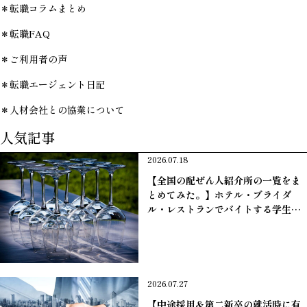
＊転職コラムまとめ
＊転職FAQ
＊ご利用者の声
＊転職エージェント日記
＊人材会社との協業について
人気記事
2026.07.18
【全国の配ぜん人紹介所の一覧をま
とめてみた。】ホテル・ブライダ
ル・レストランでバイトする学生は
必見！＠ハッピーキャリア転職エー
ジェント
＊転職コラムまとめ
2026.07.27
【中途採用＆第二新卒の就活時に有