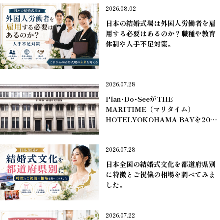
2026.08.02
日本の結婚式場は外国人労働者を雇
用する必要はあるのか？職種や教育
体制や人手不足対策。
＊業界ニュース
2026.07.28
Plan･Do･SeeがTHE
MARITIME（マリタイム）
HOTELYOKOHAMA BAYを2027
年1月末に開業予定。
＊業界ニュース
2026.07.28
日本全国の結婚式文化を都道府県別
に特徴とご祝儀の相場を調べてみま
した。
＊業界ニュース
2026.07.22