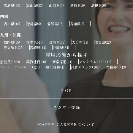
広島県
岡山県
山口県
鳥取県
島根県
(40)
(23)
(1)
(0)
(0)
四国
香川県
徳島県
愛媛県
高知県
(10)
(5)
(15)
(5)
九州・沖縄
福岡県
熊本県
長崎県
大分県
佐賀県
(95)
(44)
(17)
(13)
(22)
鹿児島県
宮崎県
沖縄県
(25)
(11)
(84)
雇用形態から探す
正社員
契約社員
新卒採用
フルタイムバイト
(1883)
(38)
(21)
(0)
パート・アルバイト
嘱託社員
派遣スタッフ
業務委託
(124)
(1)
(101)
(13)
TOP
スカウト登録
HAPPY CAREERについて