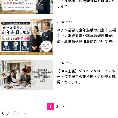
ート技能検定の受験資格を確認いた
します。
＊業界ニュース
2026.07.16
ホテル業界の定年退職の規定｜65歳
までの継続雇用や高年齢者雇用安定
法・退職金や雇用形態について解説
します。
＊業界ニュース
2026.07.16
【BIA主催】ブライダルコーディネ
ート技能検定の難易度と合格率を解
説いたします。
＊業界ニュース
1
2
…
4
カテゴリー