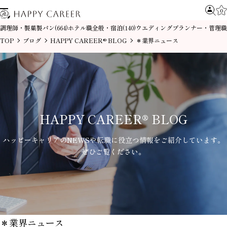
0
調理師・製菓製パン
ホテル職全般・宿泊
ウエディングプランナー・管理職
(664)
(140)
TOP
ブログ
HAPPY CAREER® BLOG
＊業界ニュース
HAPPY CAREER® BLOG
ハッピーキャリアのNEWSや
転職に役立つ情報をご紹介しています。
ぜひご覧ください。
＊業界ニュース