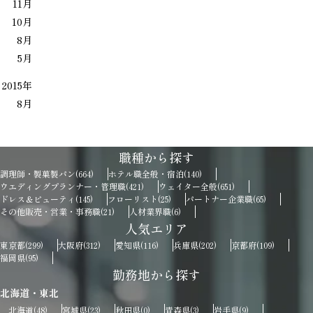
11月
10月
8月
5月
2015年
8月
職種から探す
調理師・製菓製パン
ホテル職全般・宿泊
(664)
(140)
ウエディングプランナー・管理職
ウェイター全般
(421)
(651)
ドレス＆ビューティ
フローリスト
パートナー企業職
(145)
(25)
(65)
その他販売・営業・事務職
人材業界職
(21)
(6)
人気エリア
東京都
大阪府
愛知県
兵庫県
京都府
(299)
(312)
(116)
(202)
(109)
福岡県
(95)
勤務地から探す
北海道・東北
北海道
宮城県
秋田県
青森県
岩手県
(48)
(23)
(0)
(3)
(9)