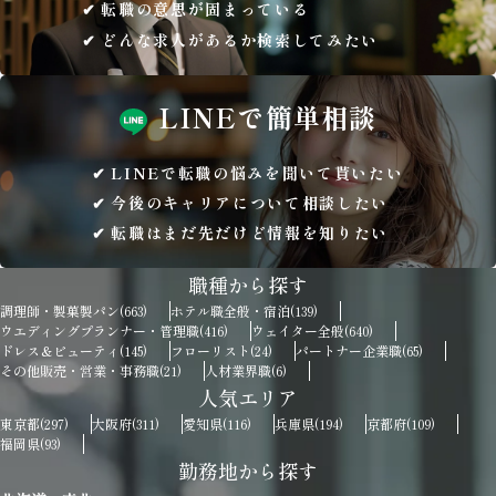
転職の意思が固まっている
どんな求人があるか検索してみたい
LINEで
簡単相談
LINEで転職の悩みを聞いて貰いたい
今後のキャリアについて相談したい
転職はまだ先だけど情報を知りたい
職種から探す
調理師・製菓製パン
ホテル職全般・宿泊
(663)
(139)
ウエディングプランナー・管理職
ウェイター全般
(416)
(640)
ドレス＆ビューティ
フローリスト
パートナー企業職
(145)
(24)
(65)
その他販売・営業・事務職
人材業界職
(21)
(6)
人気エリア
東京都
大阪府
愛知県
兵庫県
京都府
(297)
(311)
(116)
(194)
(109)
福岡県
(93)
勤務地から探す