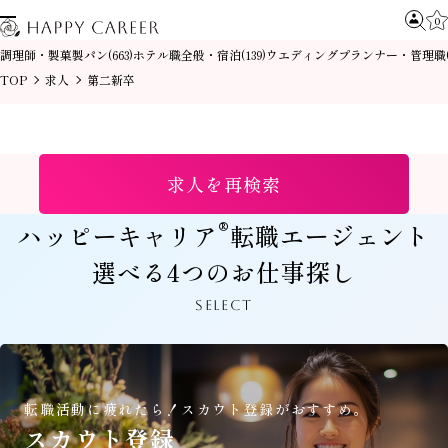
0
調理師・製菓製パン
ホテル職全般・宿泊
ウエディングプランナー・管理職
(663)
(139)
TOP
求人
第二新卒
求人を再検索
®
ハッピーキャリア
転職エージェント
選べる4つのお仕事探し
SELECT
転職活動に疲れたら！
スカウト登録がおすすめ。
スカウト登録