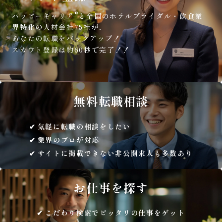
®
ハッピーキャリア
と全国のホテルブライダル・飲食業
界特化の人材会社75社が、
あなたの転職をバックアップ！
スカウト登録は約60秒で完了！！
無料
転職相談
気軽に転職の相談をしたい
業界のプロが対応
サイトに掲載できない非公開求人も多数あり
お仕事を
探す
こだわり検索でピッタリの仕事をゲット