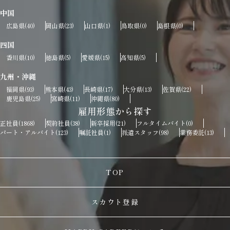
中国
広島県
岡山県
山口県
鳥取県
島根県
(40)
(23)
(1)
(0)
(0)
四国
香川県
徳島県
愛媛県
高知県
(10)
(5)
(15)
(5)
九州・沖縄
福岡県
熊本県
長崎県
大分県
佐賀県
(93)
(43)
(17)
(13)
(22)
鹿児島県
宮崎県
沖縄県
(25)
(11)
(80)
雇用形態から探す
正社員
契約社員
新卒採用
フルタイムバイト
(1868)
(38)
(21)
(0)
パート・アルバイト
嘱託社員
派遣スタッフ
業務委託
(123)
(1)
(98)
(13)
TOP
スカウト登録