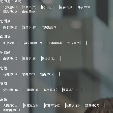
北海道・東北
北海道
宮城県
秋田県
青森県
岩手県
(48)
(23)
(0)
(3)
(9)
福島県
山形県
(39)
(0)
北関東
栃木県
群馬県
茨城県
(42)
(18)
(27)
南関東
東京都
神奈川県
千葉県
埼玉県
(297)
(109)
(61)
(23)
甲信越
山梨県
長野県
新潟県
(10)
(38)
(23)
北陸
石川県
福井県
富山県
(15)
(7)
(19)
東海
愛知県
三重県
岐阜県
静岡県
(116)
(11)
(39)
(87)
近畿
大阪府
兵庫県
京都府
滋賀県
奈良県
(311)
(194)
(109)
(18)
(27)
和歌山県
(15)