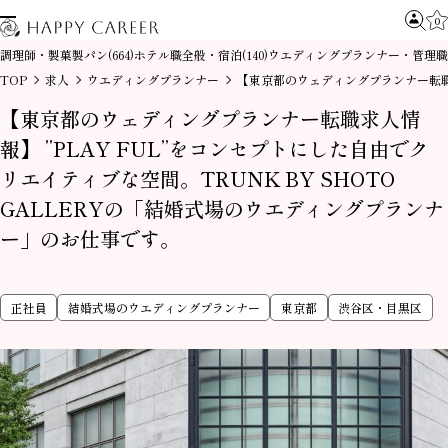
0
調理師・製菓製パン
ホテル職全般・宿泊
ウエディングプランナー・管理職
(664)
(140)
TOP
求人
ウエディングプランナー
【東京都のウェディングプランナー転職求
【東京都のウェディングプランナー転職求人情
報】 ”PLAY FUL”をコンセプトにした自由でク
リエイティブな空間。TRUNK BY SHOTO
GALLERYの「結婚式場のウエディングプランナ
ー」のお仕事です。
正社員
結婚式場のウエディングプランナー
東京都
渋谷区・目黒区