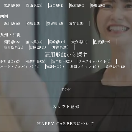
広島県
岡山県
山口県
鳥取県
島根県
(40)
(23)
(1)
(0)
(0)
四国
香川県
徳島県
愛媛県
高知県
(10)
(5)
(15)
(5)
九州・沖縄
福岡県
熊本県
長崎県
大分県
佐賀県
(95)
(44)
(17)
(13)
(22)
鹿児島県
宮崎県
沖縄県
(25)
(11)
(84)
雇用形態から探す
正社員
契約社員
新卒採用
フルタイムバイト
(1883)
(38)
(21)
(0)
パート・アルバイト
嘱託社員
派遣スタッフ
業務委託
(124)
(1)
(101)
(13)
TOP
スカウト登録
HAPPY CAREERについて