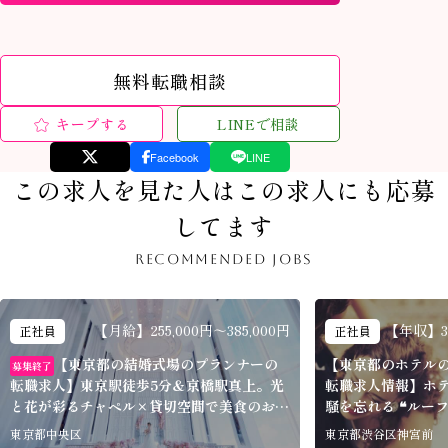
無料転職相談
キープする
LINEで相談
Facebook
LINE
この求人を見た人はこの求人にも応募
してます
RECOMMENDED JOBS
【月給】255,000円～385,000円
【年収】3,0
正社員
正社員
【東京都の結婚式場のプランナーの
【東京都のホテル
募集終了
転職求人】東京駅徒歩5分＆京橋駅真上。光
転職求人情報】ホ
と花が彩るチャペル×貸切空間で美食のおも
騒を忘れる ❝ルー
てなし「ラグナヴェール ＴＯＫＹＯ」
ラルウェディングが
東京都中央区
東京都渋谷区神宮前
HOTEL