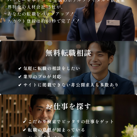
界特化の人材会社75社が、
あなたの転職をバックアップ！
スカウト登録は約60秒で完了！！
無料
転職相談
気軽に転職の相談をしたい
業界のプロが対応
サイトに掲載できない非公開求人も多数あり
お仕事を
探す
こだわり検索でピッタリの仕事をゲット
転職の意思が固まっている