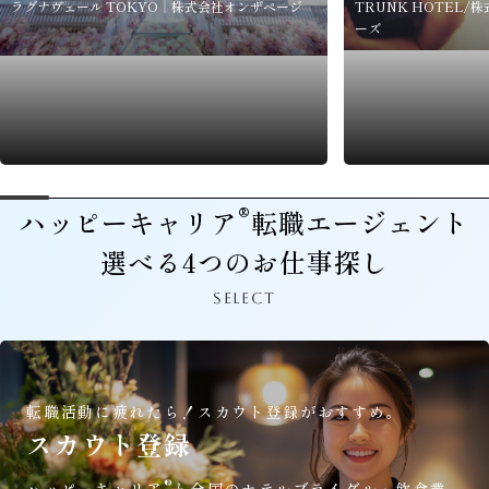
ラグナヴェール TOKYO｜株式会社オンザページ
TRUNK HOTEL
ーズ
®
ハッピーキャリア
転職エージェント
選べる4つのお仕事探し
SELECT
転職活動に疲れたら！
スカウト登録がおすすめ。
スカウト登録
®
ハッピーキャリア
と全国のホテルブライダル・飲食業