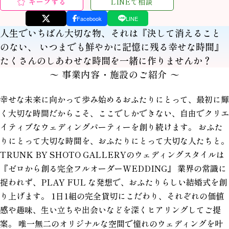
キープする
LINEで相談
Facebook
LINE
人生でいちばん大切な物、それは『決して消えること
のない、 いつまでも鮮やかに記憶に残る幸せな時間』
たくさんのしあわせな時間を一緒に作りませんか？
〜 事業内容・施設のご紹介 〜
幸せな未来に向かって歩み始めるおふたりにとって、最初に輝
く大切な時間だからこそ、ここでしかできない、自由でクリエ
イティブなウェディングパーティーを創り続けます。 おふた
りにとって大切な時間を、おふたりにとって大切な人たちと。
TRUNK BY SHOTO GALLERYのウェディングスタイルは
『ゼロから創る完全フルオーダーWEDDING』 業界の常識に
捉われず、PLAY FUL な発想で、おふたりらしい結婚式を創
り上げます。 1日1組の完全貸切にこだわり、それぞれの価値
感や趣味、生い立ちや出会いなどを深くヒアリングしてご提
案。 唯一無二のオリジナルな空間で憧れのウェディングを叶