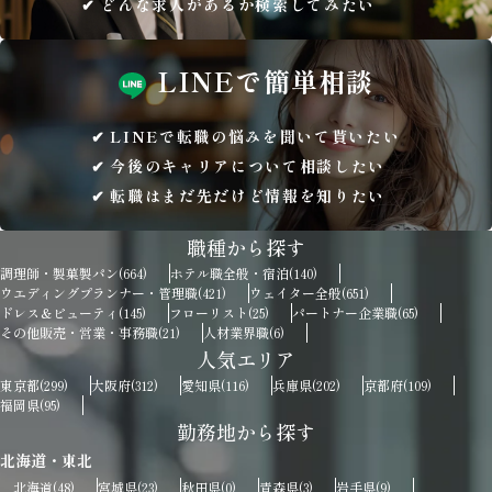
どんな求人があるか検索してみたい
LINEで
簡単相談
LINEで転職の悩みを聞いて貰いたい
今後のキャリアについて相談したい
転職はまだ先だけど情報を知りたい
職種から探す
調理師・製菓製パン
ホテル職全般・宿泊
(664)
(140)
ウエディングプランナー・管理職
ウェイター全般
(421)
(651)
ドレス＆ビューティ
フローリスト
パートナー企業職
(145)
(25)
(65)
その他販売・営業・事務職
人材業界職
(21)
(6)
人気エリア
東京都
大阪府
愛知県
兵庫県
京都府
(299)
(312)
(116)
(202)
(109)
福岡県
(95)
勤務地から探す
北海道・東北
北海道
宮城県
秋田県
青森県
岩手県
(48)
(23)
(0)
(3)
(9)