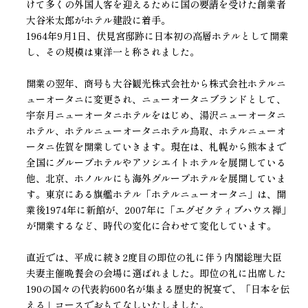
けて多くの外国人客を迎えるために国の要請を受けた創業者
大谷米太郎がホテル建設に着手。
1964年9月1日、伏見宮邸跡に日本初の高層ホテルとして開業
し、その規模は東洋一と称されました。
開業の翌年、商号も大谷観光株式会社から株式会社ホテルニ
ューオータニに変更され、ニューオータニブランドとして、
宇奈月ニューオータニホテルをはじめ、湯沢ニューオータニ
ホテル、ホテルニューオータニホテル鳥取、ホテルニューオ
ータニ佐賀を開業していきます。現在は、札幌から熊本まで
全国にグループホテルやアソシエイトホテルを展開している
他、北京、ホノルルにも海外グループホテルを展開していま
す。東京にある旗艦ホテル「ホテルニューオータニ」は、開
業後1974年に新館が、2007年に「エグゼクティブハウス禅」
が開業するなど、時代の変化に合わせて変化しています。
直近では、平成に続き2度目の即位の礼に伴う内閣総理大臣
夫妻主催晩餐会の会場に選ばれました。即位の礼に出席した
190の国々の代表約600名が集まる歴史的祝宴で、「日本を伝
える」コースでおもてなしいたしました。