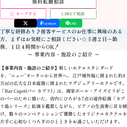
無料転職相談
キープする
LINEで相談
Facebook
LINE
丁寧な研修あり♪接客サービスのお仕事に興味のある
方、まずはお気軽にご相談ください☆彡週２日～勤
務、１日４時間からOK！
〜 事業内容・施設のご紹介 〜
【事業内容・施設のご紹介】
新しいホテルスタンダード
を、”ニュー”オータニから世界へ。 江戸城外堀に囲まれた約4
万㎡の広大な日本庭園に囲まれたラグジュアリーホテルです。
「Bar Capri(バー カプリ)」は、画家ポール・アイズピリがこ
のバーのために描いた、店内にひろがる7点の連作絵画「カプ
リ島シリーズ」絵画を鑑賞しながら、ピアノの生演奏に耳を傾
け、数々のコンペティションで優勝したオリジナルカクテルを
片手に心和むくつろぎのひとときをお過ごしいただけます。