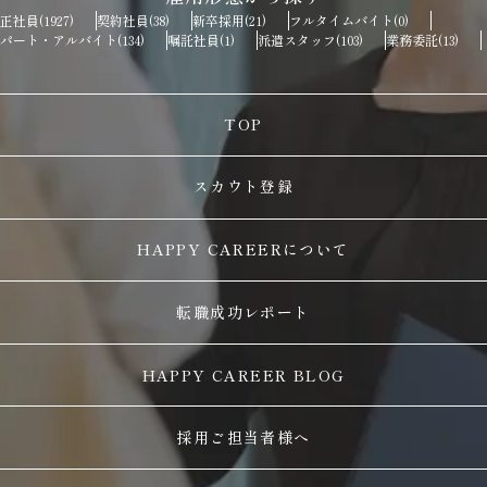
正社員
契約社員
新卒採用
フルタイムバイト
(1927)
(38)
(21)
(0)
パート・アルバイト
嘱託社員
派遣スタッフ
業務委託
(134)
(1)
(103)
(13)
TOP
スカウト登録
HAPPY CAREERについて
転職成功レポート
HAPPY CAREER BLOG
採用ご担当者様へ