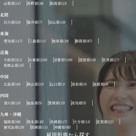
山梨県
長野県
新潟県
(11)
(38)
(23)
北陸
石川県
福井県
富山県
(20)
(7)
(19)
東海
愛知県
三重県
岐阜県
静岡県
(117)
(11)
(39)
(87)
近畿
大阪府
兵庫県
京都府
滋賀県
奈良県
(321)
(209)
(109)
(18)
(27)
和歌山県
(15)
中国
広島県
岡山県
山口県
鳥取県
島根県
(40)
(23)
(1)
(0)
(0)
四国
香川県
徳島県
愛媛県
高知県
(10)
(5)
(15)
(5)
九州・沖縄
福岡県
熊本県
長崎県
大分県
佐賀県
(98)
(45)
(17)
(13)
(22)
鹿児島県
宮崎県
沖縄県
(28)
(11)
(85)
雇用形態から探す