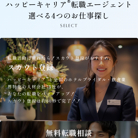
®
ハッピーキャリア
転職エージェント
選べる4つのお仕事探し
SELECT
転職活動に疲れたら！
スカウト登録がおすすめ。
スカウト登録
®
ハッピーキャリア
と全国のホテルブライダル・飲食業
界特化の人材会社75社が、
あなたの転職をバックアップ！
スカウト登録は約60秒で完了！！
無料
転職相談