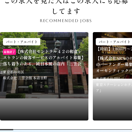
この求人を見た人はこの求人にも応募
してます
RECOMMENDED JOBS
パート・アルバイト
パート・アルバイト
【時給】1,800円〜2
【株式会社セントラル４２の和食レ
募集終了
ストランの接客サービスのアルバイト募集】
【株式会社SRSの
落ち着きのある、純日本風の店内「三笠会館
のバーテンダー募
本店 吉野」
オーセンティック
東京都中央区
テル バー＆カフ
株式会社 三笠会館 本店吉野
東京都千代田区
東京ステーションホテ
ア」