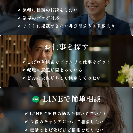
気軽に転職の相談をしたい
業界のプロが対応
サイトに掲載できない非公開求人も多数あり
お仕事を
探す
こだわり検索でピッタリの仕事をゲット
転職の意思が固まっている
どんな求人があるか検索してみたい
LINEで
簡単相談
LINEで転職の悩みを聞いて貰いたい
今後のキャリアについて相談したい
転職はまだ先だけど情報を知りたい