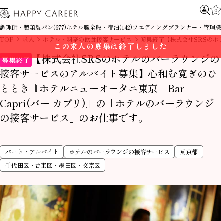
0
調理師・製菓製パン
ホテル職全般・宿泊
ウエディングプランナー・管理職
(677)
(142)
TOP
求人
ホテル・料亭の飲食接客サービス
募集終了【株式会社SRSの
この求人の募集は終了しました
【株式会社SRSのホテルのバーラウンジの
募集終了
接客サービスのアルバイト募集】心和む寛ぎのひ
ととき『ホテルニューオータニ東京 Bar
Capri(バー カプリ)』の「ホテルのバーラウンジ
の接客サービス」のお仕事です。
パート・アルバイト
ホテルのバーラウンジの接客サービス
東京都
千代田区・台東区・墨田区・文京区