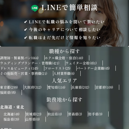
LINEで
簡単相談
LINEで転職の悩みを聞いて貰いたい
今後のキャリアについて相談したい
転職はまだ先だけど情報を知りたい
職種から探す
調理師・製菓製パン
ホテル職全般・宿泊
(664)
(140)
ウエディングプランナー・管理職
ウェイター全般
(421)
(651)
ドレス＆ビューティ
フローリスト
パートナー企業職
(145)
(25)
(65)
その他販売・営業・事務職
人材業界職
(21)
(6)
人気エリア
東京都
大阪府
愛知県
兵庫県
京都府
(299)
(312)
(116)
(202)
(109)
福岡県
(95)
勤務地から探す
北海道・東北
北海道
宮城県
秋田県
青森県
岩手県
(48)
(23)
(0)
(3)
(9)
福島県
山形県
(39)
(0)