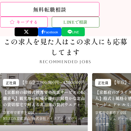
無料転職相談
キープする
LINEで相談
Facebook
LINE
この求人を見た人はこの求人にも応募
してます
RECOMMENDED JOBS
【年収】3,000,000円〜4,500,000円
【年収】3,0
正社員
正社員
【京都府の結婚式披露宴の接客サービスの転
【京都府のブライ
職求人】観光地の喧噪を離れ、緑豊かな北山
人】格式と風格を
の貸切邸宅で叶える非日常の贅沢ウエディン
ヤージュ ドゥ ル
グ「NEEDS京都北山」
京都府京都市左京区
京都府京都市下京区
NEEDS京都北山/株式会社テイクアンドギヴ・ニー
ヴォヤージュ ドゥ ル
ズ
会社光貴