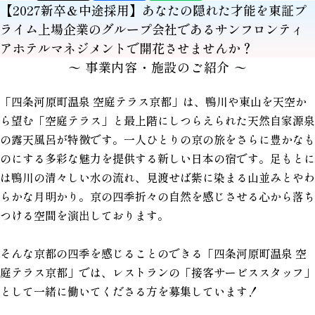
【2027新卒＆中途採用】あなたの隠れた才能を東証プ
ライム上場企業のグループ会社であるサンフロンティ
アホテルマネジメントで開花させませんか？
〜 事業内容・施設のご紹介 〜
「四条河原町温泉 空庭テラス京都」は、鴨川や東山を天空か
ら望む「空庭テラス」と最上階にしつらえられた天然自家源泉
の露天風呂が特徴です。一人ひとりの京の旅をさらに豊かなも
のにする多彩な魅力を提供する新しい日本の宿です。足もとに
は鴨川の清々しい水の流れ、見渡せば紫に染まる山並みとやわ
らかな月明かり。京の四季折々の自然を感じさせる心から落ち
つける空間を演出しております。
そんな京都の四季を感じることのできる「四条河原町温泉 空
庭テラス京都」では、レストランの「接客サービススタッフ」
として一緒に働いてくださる方を募集しています！