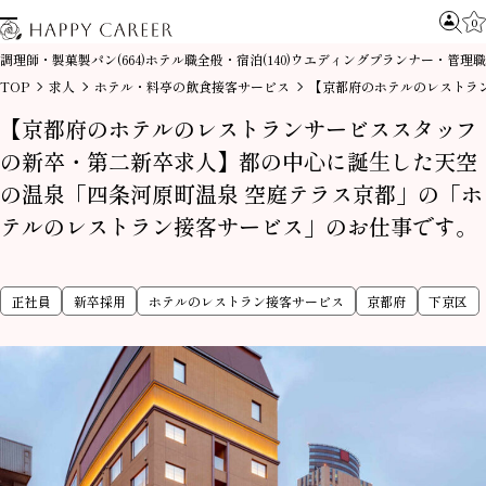
0
調理師・製菓製パン
ホテル職全般・宿泊
ウエディングプランナー・管理職
(664)
(140)
TOP
求人
ホテル・料亭の飲食接客サービス
【京都府のホテルのレストラ
【京都府のホテルのレストランサービススタッフ
の新卒・第二新卒求人】都の中⼼に誕⽣した天空
の温泉「四条河原町温泉 空庭テラス京都」の「ホ
テルのレストラン接客サービス」のお仕事です。
正社員
新卒採用
ホテルのレストラン接客サービス
京都府
下京区