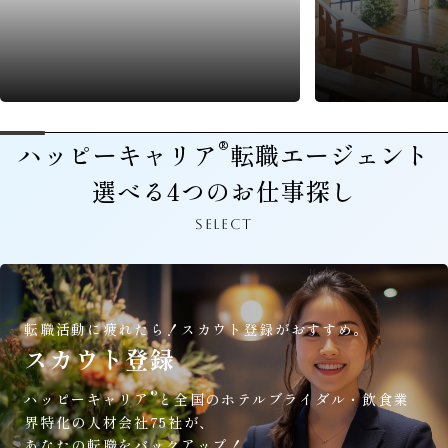
®
ハッピーキャリア
転職エージェント
選べる4つのお仕事探し
SELECT
転職活動に疲れたら！
スカウト登録がおすすめ。
スカウト登録
®
ハッピーキャリア
と全国のホテルブライダル・飲食業
界特化の人材会社75社が、
あなたの転職をバックアップ！