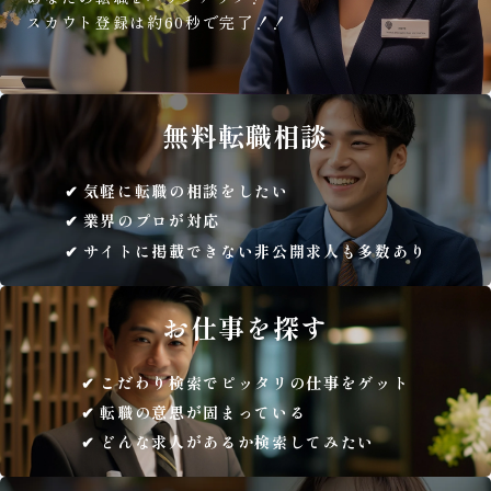
スカウト登録は約60秒で完了！！
無料
転職相談
気軽に転職の相談をしたい
業界のプロが対応
サイトに掲載できない非公開求人も多数あり
お仕事を
探す
こだわり検索でピッタリの仕事をゲット
転職の意思が固まっている
どんな求人があるか検索してみたい