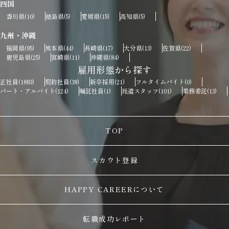
四国
香川県
徳島県
愛媛県
高知県
(10)
(5)
(15)
(5)
九州・沖縄
福岡県
熊本県
長崎県
大分県
佐賀県
(95)
(44)
(17)
(13)
(22)
鹿児島県
宮崎県
沖縄県
(25)
(11)
(84)
雇用形態から探す
正社員
契約社員
新卒採用
フルタイムバイト
(1883)
(38)
(21)
(0)
パート・アルバイト
嘱託社員
派遣スタッフ
業務委託
(124)
(1)
(101)
(13)
TOP
スカウト登録
HAPPY CAREERについて
転職成功レポート