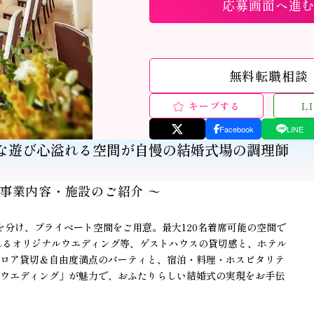
応募画面へ進
無料転職相談
キープする
L
Facebook
LINE
な遊び心溢れる空間が自慢の結婚式場の調理師
 事業内容・施設のご紹介 〜
を分け、プライベート空間をご用意。
最大120名着席可能の空間で
溢れるオリジナルウエディング等、ゲストハウスの貸切感と、ホテル
ロア貸切＆自由度満点のパーティと、宿泊・料理・ホスピタリテ
ウエディング」が魅力で、
おふたりらしい結婚式の実現をお手伝