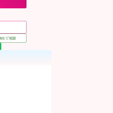
む
INEで相談