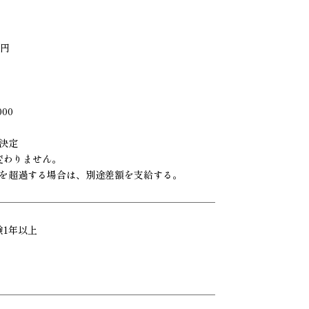
5円
）
000
決定
変わりません。
を超過する場合は、別途差額を支給する。
験1年以上