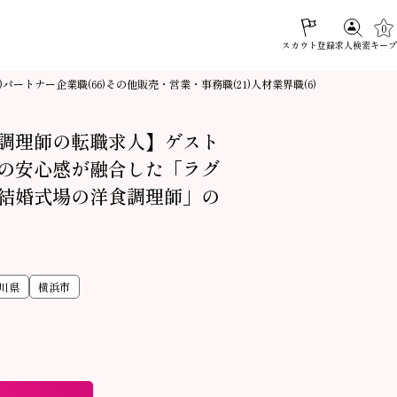
0
スカウト登録
キープ
求人検索
パートナー企業職
その他販売・営業・事務職
人材業界職
)
(66)
(21)
(6)
調理師の転職求人】ゲスト
の安心感が融合した「ラグ
結婚式場の洋食調理師」の
川県
横浜市