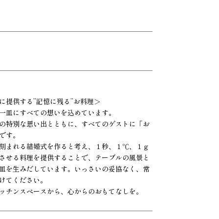
に提供する”記憶に残る”お料理＞
一皿にすべての想いを込めています。
の特別な思い出とともに、すべてのゲストに「お
です。
刻まれる結婚式を作ると考え、１秒、１℃、１ｇ
させる料理を提供することで、テーブルの風景と
皿を生みだしています。いっさいの妥協なく、常
けてください。
ッチンスペースから、心からのおもてなしを。