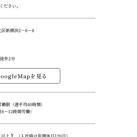
ください。
港北区新横浜2－6－6
徒歩2分
GoogleMapを見る
労働制（週平均40時間）
6～12時間労働）
日以上 】 （入社時は年間休日120日）