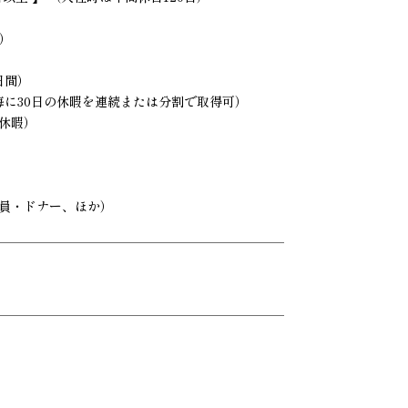
）
日間）
毎に30日の休暇を連続または分割で取得可）
の休暇）
員・ドナー、ほか）