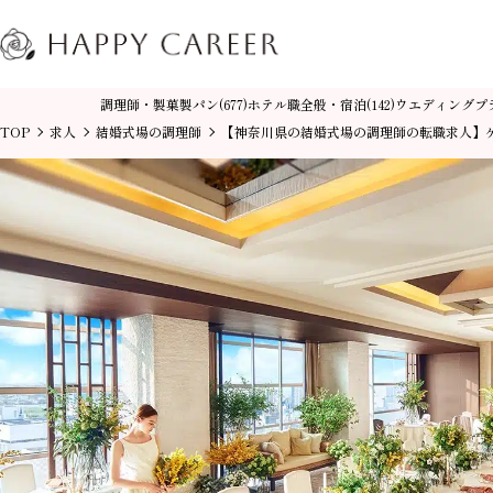
調理師・製菓製パン
ホテル職全般・宿泊
ウエディングプ
(677)
(142)
TOP
求人
結婚式場の調理師
【神奈川県の結婚式場の調理師の転職求人】