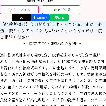
キープする
LINEで相談
Facebook
LINE
【経験者優遇】今の場所でくすぶっている、また、心
機一転キャリアップを試みたい！という方はぜひ一度
ご相談ください。
〜 事業内容・施設のご紹介 〜
遠州鉄道八幡駅から徒歩1分、JR浜松駅から車で5分の場所に
ある『浜松八幡宮 楠俱楽部』は、約1100年の歴史を誇る境内
を舞台にした結婚式場です。この土地にゆかりの深い徳川家康
も度々訪れた神殿での本格的な神前式が叶います。披露宴や会
食の会場には、境内の豊かな自然を感じるオリエンタルな雰囲
気に包まれた2タイプを用意。それぞれの会場に併設している
ガーデンでパーティーを行うこともできます。静岡県産の旬の
食材を盛り込んだ婚礼料理は、和と洋の融合を追求したオリジ
ナリティあふれる逸品が揃います。プランナーは親身になって