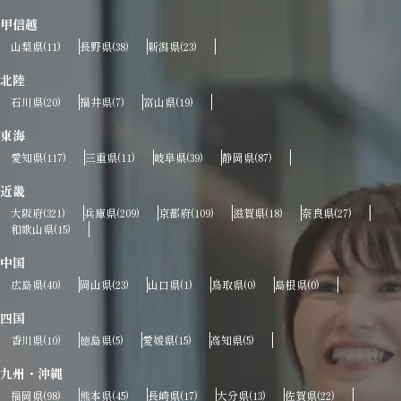
甲信越
山梨県
長野県
新潟県
(11)
(38)
(23)
北陸
石川県
福井県
富山県
(20)
(7)
(19)
東海
愛知県
三重県
岐阜県
静岡県
(117)
(11)
(39)
(87)
近畿
大阪府
兵庫県
京都府
滋賀県
奈良県
(321)
(209)
(109)
(18)
(27)
和歌山県
(15)
中国
広島県
岡山県
山口県
鳥取県
島根県
(40)
(23)
(1)
(0)
(0)
四国
香川県
徳島県
愛媛県
高知県
(10)
(5)
(15)
(5)
九州・沖縄
福岡県
熊本県
長崎県
大分県
佐賀県
(98)
(45)
(17)
(13)
(22)