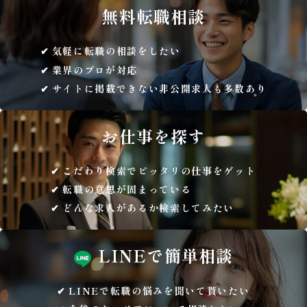
無料
転職相談
気軽に転職の相談をしたい
業界のプロが対応
サイトに掲載できない非公開求人も多数あり
お仕事を
探す
こだわり検索でピッタリの仕事をゲット
転職の意思が固まっている
どんな求人があるか検索してみたい
LINEで
簡単相談
LINEで転職の悩みを聞いて貰いたい