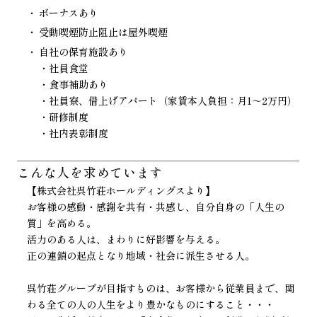
ボーナスあり
受動喫煙防止阻止は屋外喫煙
自社の保育施設あり
・社員食堂
・食事補助あり
・社員寮、借上げアパート（家賃本人負担：月1～2万円）
・研修制度
・社内表彰制度
こんな人を
求めています
【株式会社呉竹荘ホールディングスより】
お客様の感動・感謝を共有・共感し、自分自身の「人生の
質」を高める。
活力のある人は、まわりに好影響を与える。
正の連鎖の起点となり地域・社会に派生させる人。
呉竹荘グループが目指すものは、お客様から従業員まで、関
わる全ての人の人生をより豊かなものにすること・・・