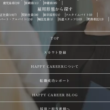
鹿児島県
宮崎県
沖縄県
(28)
(11)
(85)
雇用形態から探す
正社員
契約社員
新卒採用
フルタイムバイト
(1927)
(38)
(21)
(0)
パート・アルバイト
嘱託社員
派遣スタッフ
業務委託
(134)
(1)
(103)
(13)
TOP
スカウト登録
HAPPY CAREERについて
転職成功レポート
HAPPY CAREER BLOG
採用ご担当者様へ