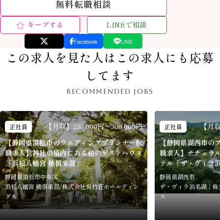
無料転職相談
キープする
LINEで相談
Facebook
LINE
この求人を見た人はこの求人にも応募
してます
RECOMMENDED JOBS
【月収】230,000円～300,000円
【月収】
正社員
正社員
【静岡県浜松市のウエディングプランナー転
【静岡県湖西市の
職求人】神社の境内にある和のゲストハウス
職求人】ナチュラ
「浜松八幡宮 楠倶楽部」
テル「ザ・ヴィラ
静岡県浜松市中央区
静岡県湖西市
浜松八幡宮 楠倶楽部/株式会社呉竹荘ホールディン
ザ・ヴィラ浜名湖｜株
グス
ス