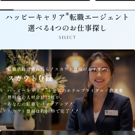
®
ハッピーキャリア
転職エージェント
選べる4つのお仕事探し
SELECT
転職活動に疲れたら！
スカウト登録がおすすめ。
スカウト登録
®
ハッピーキャリア
と全国のホテルブライダル・飲食業
界特化の人材会社75社が、
あなたの転職をバックアップ！
スカウト登録は約60秒で完了！！