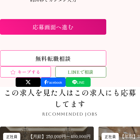
応募画面へ進む
無料転職相談
キープする
LINEで相談
Facebook
LINE
この求人を見た人はこの求人にも応募
してます
RECOMMENDED JOBS
【月給】250,000円〜400,000円
【年収】3,0
正社員
正社員