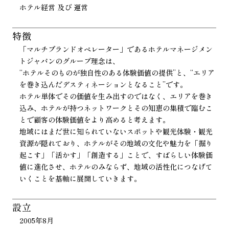
ホテル経営 及び 運営
特徴
「マルチブランドオペレーター」であるホテルマネージメン
トジャパンのグループ理念は、
“ホテルそのものが独自性のある体験価値の提供”と、“エリア
を巻き込んだデスティネーションとなること”です。
ホテル単体でその価値を生み出すのではなく、エリアを巻き
込み、ホテルが持つネットワークとその知恵の集積で臨むこ
とで顧客の体験価値をより高めると考えます。
地域にはまだ世に知られていないスポットや観光体験・観光
資源が隠れており、ホテルがその地域の文化や魅力を「掘り
起こす」「活かす」「創造する」ことで、すばらしい体験価
値に進化させ、ホテルのみならず、地域の活性化につなげて
いくことを基軸に展開していきます。
設立
2005年8月