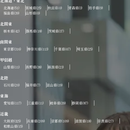
北海道・東北
北海道
宮城県
秋田県
青森県
岩手県
(51)
(25)
(0)
(3)
(9)
福島県
山形県
(39)
(0)
北関東
栃木県
群馬県
茨城県
(42)
(18)
(37)
南関東
東京都
神奈川県
千葉県
埼玉県
(316)
(113)
(67)
(25)
甲信越
山梨県
長野県
新潟県
(11)
(38)
(23)
北陸
石川県
福井県
富山県
(20)
(7)
(19)
東海
愛知県
三重県
岐阜県
静岡県
(117)
(11)
(39)
(87)
近畿
大阪府
兵庫県
京都府
滋賀県
奈良県
(325)
(209)
(109)
(18)
(27)
和歌山県
(15)