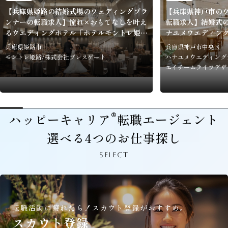
【兵庫県姫路の結婚式場のウェディングプラ
【兵庫県神戸市の
ンナーの転職求人】憧れ×おもてなしを叶え
転職求人】結婚式
るウエディングホテル「ホテルモントレ姫
ナユメウエディン
路」
店」
兵庫県姫路市
兵庫県神戸市中央区
モントレ姫路/株式会社ブレスゲート
ハナユメウエディング
エイチームライフデザ
®
ハッピーキャリア
転職エージェント
選べる4つのお仕事探し
SELECT
転職活動に疲れたら！
スカウト登録がおすすめ。
スカウト登録