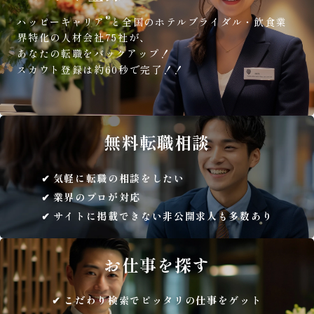
®
ハッピーキャリア
と全国のホテルブライダル・飲食業
界特化の人材会社75社が、
あなたの転職をバックアップ！
スカウト登録は約60秒で完了！！
無料
転職相談
気軽に転職の相談をしたい
業界のプロが対応
サイトに掲載できない非公開求人も多数あり
お仕事を
探す
こだわり検索でピッタリの仕事をゲット