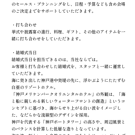
のセールス・プランニングをし、日程・予算なども含め会場
のご決定までをサポートしていただきます。
・打ち合わせ
挙式や披露宴の進行、料理、ギフト、その他のアイテムを一
緒に打ち合わせをしていただきます。
・結婚式当日
結婚式当日を担当できるのは、当社ならでは。
お客様と打ち合わせした結婚式を、スタッフと一緒に運営し
ていただきます。
海に突き出した神戸港中突堤の先に、浮かぶようにたたずむ
白亜のリゾートホテル。
「神戸メリケンパークオリエンタルホテル」の外観は、「海
と船に親しめる新しいウォーターフロントの創造」というコ
ンセプトに基づき、海からせり上がる白い波をイメージし
た、なだらかな流線型のデザインを採用。
神戸を代表する「神戸ポートタワー」の高さや、周辺風景と
のバランスを計算した低層な造りとなっています。