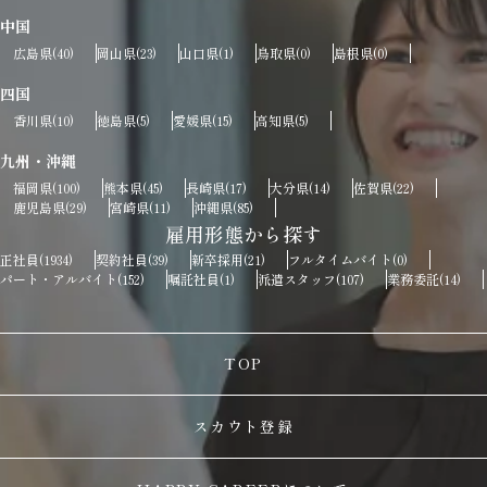
中国
広島県
岡山県
山口県
鳥取県
島根県
(40)
(23)
(1)
(0)
(0)
四国
香川県
徳島県
愛媛県
高知県
(10)
(5)
(15)
(5)
九州・沖縄
福岡県
熊本県
長崎県
大分県
佐賀県
(100)
(45)
(17)
(14)
(22)
鹿児島県
宮崎県
沖縄県
(29)
(11)
(85)
雇用形態から探す
正社員
契約社員
新卒採用
フルタイムバイト
(1934)
(39)
(21)
(0)
パート・アルバイト
嘱託社員
派遣スタッフ
業務委託
(152)
(1)
(107)
(14)
TOP
スカウト登録