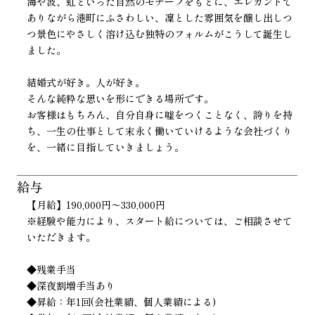
海や波、虹といった自然のモチーフをもとに、エレガントで
ありながら港町にふさわしい、凜とした雰囲気を醸し出しつ
つ景色にやさしく溶け込む独特のフォルムがこうして誕生し
ました。
結婚式が好き。人が好き。
そんな純粋な思いを形にできる場所です。
お客様はもちろん、自分自身に嘘をつくことなく、誇りを持
ち、一生の仕事として末永く働いていけるような会社づくり
を、一緒に目指していきましょう。
給与
【月給】190,000円〜330,000円
※経験や能力により、スタート給については、ご相談させて
いただきます。
◆残業手当
◆深夜割増手当あり
◆昇給：年1回(会社業績、個人業績による)