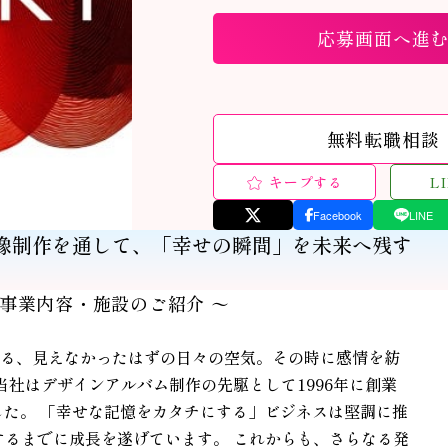
応募画面へ進
無料転職相談
キープする
L
Facebook
LINE
像制作を通して、「幸せの瞬間」を未来へ残す
 事業内容・施設のご紹介 〜
る、見えなかったはずの日々の空気。その時に感情を紡
当社はデザインアルバム制作の先駆として1996年に創業
した。 「幸せな記憶をカタチにする」ビジネスは堅調に推
するまでに成長を遂げています。 これからも、さらなる発