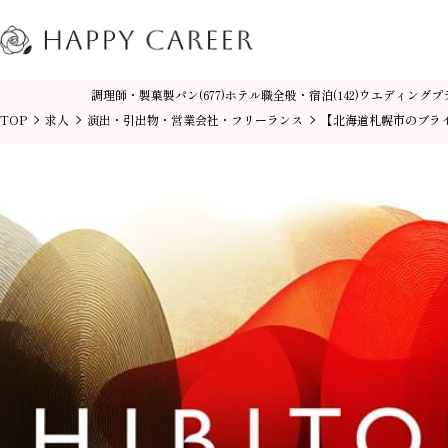
調理師・製菓製パン
ホテル職全般・宿泊
ウエディングプ
(677)
(142)
TOP
求人
演出・引出物・営業会社・フリーランス
【北海道札幌市のブラ