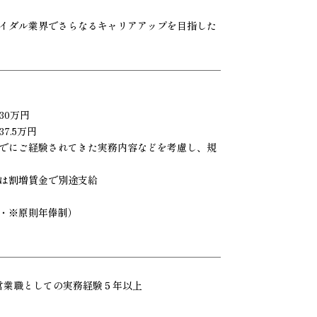
イダル業界でさらなるキャリアアップを目指した
30万円
7.5万円
でにご経験されてきた実務内容などを考慮し、規
は割増賃金で別途支給
・※原則年俸制）
営業職としての実務経験５年以上