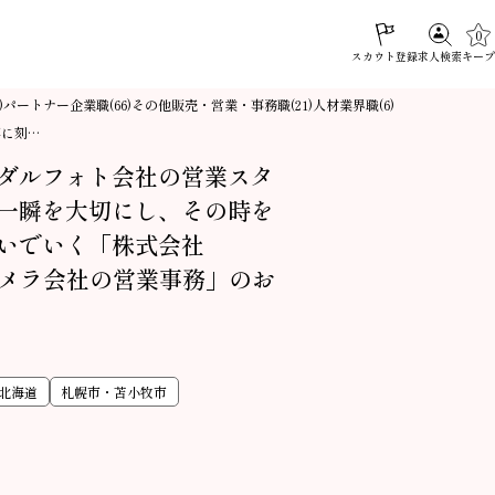
0
スカウト登録
キープ
求人検索
パートナー企業職
その他販売・営業・事務職
人材業界職
)
(66)
(21)
(6)
寧に刻…
ダルフォト会社の営業スタ
一瞬を大切にし、その時を
いでいく「株式会社
像カメラ会社の営業事務」のお
北海道
札幌市・苫小牧市