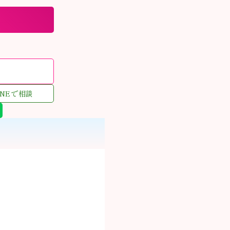
む
INEで相談