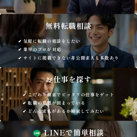
無料
転職相談
気軽に転職の相談をしたい
業界のプロが対応
サイトに掲載できない非公開求人も多数あり
お仕事を
探す
こだわり検索でピッタリの仕事をゲット
転職の意思が固まっている
どんな求人があるか検索してみたい
LINEで
簡単相談