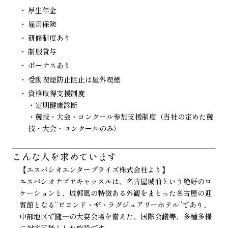
厚生年金
雇用保険
研修制度あり
制服貸与
ボーナスあり
受動喫煙防止阻止は屋外喫煙
資格取得支援制度
・定期健康診断
・競技・大会・コンクール参加支援制度（当社の定めた競
技・大会・コンクールのみ）
こんな人を
求めています
【エスパシオエンタープライズ株式会社より】
エスパシオナゴヤキャッスルは、名古屋城前という絶好のロ
ケーションと、城郭風の特徴ある外観をまとった名古屋の迎
賓館となる“ビヨンド・ザ・ラグジュアリーホテル”であり、
中部地区で随一の大宴会場を備えた、国際会議等、多種多様