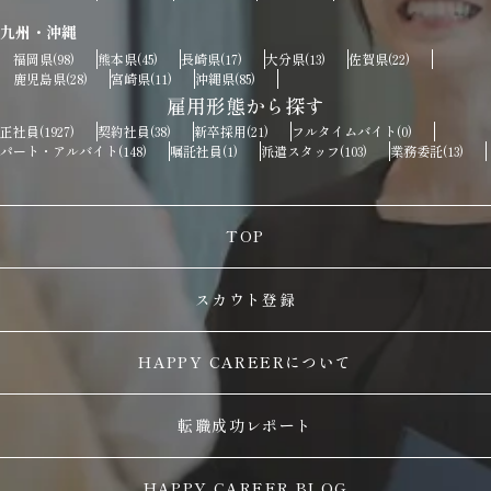
九州・沖縄
福岡県
熊本県
長崎県
大分県
佐賀県
(98)
(45)
(17)
(13)
(22)
鹿児島県
宮崎県
沖縄県
(28)
(11)
(85)
雇用形態から探す
正社員
契約社員
新卒採用
フルタイムバイト
(1927)
(38)
(21)
(0)
パート・アルバイト
嘱託社員
派遣スタッフ
業務委託
(148)
(1)
(103)
(13)
TOP
スカウト登録
HAPPY CAREERについて
転職成功レポート
HAPPY CAREER BLOG