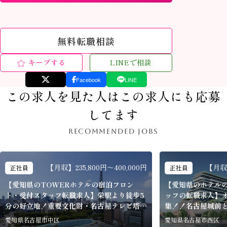
無料転職相談
キープする
LINEで相談
Facebook
LINE
この求人を見た人はこの求人にも応募
してます
RECOMMENDED JOBS
【月収】235,800円～400,000円
【月収】
正社員
正社員
【愛知県のTOWERホテルの宿泊フロン
【愛知県のホテル
ト・受付スタッフ転職求人】栄駅より徒歩5
ッフの転職求人】
分の好立地！重要文化財・名古屋テレビ塔が
集！！名古屋城前
生まれ変わった全15室のホテル「THE
と、城郭風の特徴
愛知県名古屋市中区
愛知県名古屋市西区
TOWER HOTEL NAGOYA」
屋の迎賓館「エス