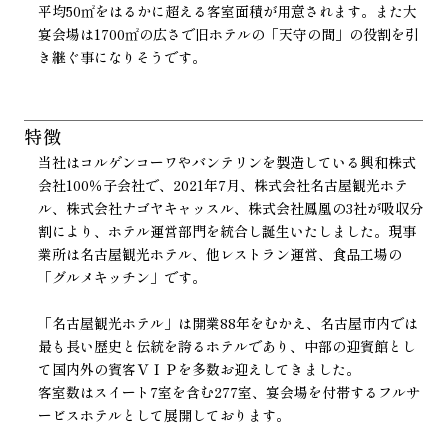
平均50㎡をはるかに超える客室面積が用意されます。また大
宴会場は1700㎡の広さで旧ホテルの「天守の間」の役割を引
き継ぐ事になりそうです。
特徴
当社はコルゲンコーワやバンテリンを製造している興和株式
会社100％子会社で、2021年7月、株式会社名古屋観光ホテ
ル、株式会社ナゴヤキャッスル、株式会社鳳凰の3社が吸収分
割により、ホテル運営部門を統合し誕生いたしました。現事
業所は名古屋観光ホテル、他レストラン運営、食品工場の
「グルメキッチン」です。
「名古屋観光ホテル」は開業88年をむかえ、名古屋市内では
最も長い歴史と伝統を誇るホテルであり、中部の迎賓館とし
て国内外の賓客ＶＩＰを多数お迎えしてきました。
客室数はスイート7室を含む277室、宴会場を付帯するフルサ
ービスホテルとして展開しております。