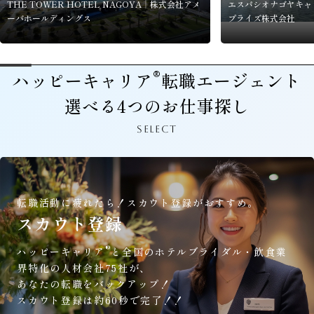
THE TOWER HOTEL NAGOYA｜株式会社アメ
エスパシオナゴヤキャ
ーバホールディングス
プライズ株式会社
®
ハッピーキャリア
転職エージェント
選べる4つのお仕事探し
SELECT
転職活動に疲れたら！
スカウト登録がおすすめ。
スカウト登録
®
ハッピーキャリア
と全国のホテルブライダル・飲食業
界特化の人材会社75社が、
あなたの転職をバックアップ！
スカウト登録は約60秒で完了！！