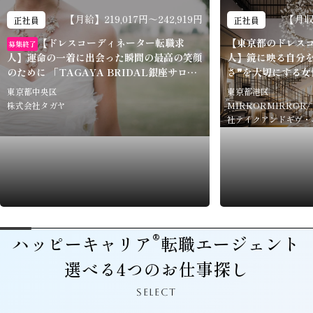
【月給】219,017円～242,919円
【月収】
正社員
正社員
【ドレスコーディネーター転職求
【東京都のドレス
募集終了
人】運命の一着に出会った瞬間の最高の笑顔
人】鏡に映る自分を
のために 「TAGAYA BRIDAL銀座サロ
さ❞を大切にする
ン」
MIRRORMIRR
東京都中央区
東京都港区
株式会社タガヤ
MIRRORMIRRO
社テイクアンドギヴ・
®
ハッピーキャリア
転職エージェント
選べる4つのお仕事探し
SELECT