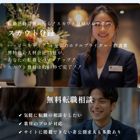
転職活動に疲れたら！
スカウト登録がおすすめ。
スカウト登録
®
ハッピーキャリア
と全国のホテルブライダル・飲食業
界特化の人材会社75社が、
あなたの転職をバックアップ！
スカウト登録は約60秒で完了！！
無料
転職相談
気軽に転職の相談をしたい
業界のプロが対応
サイトに掲載できない非公開求人も多数あり