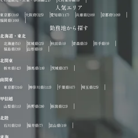
(21)
(6)
人気エリア
東京都
大阪府
愛知県
兵庫県
京都府
(316)
(325)
(117)
(209)
(109)
福岡県
(100)
勤務地から探す
北海道・東北
北海道
宮城県
秋田県
青森県
岩手県
(51)
(25)
(0)
(3)
(9)
福島県
山形県
(39)
(0)
北関東
栃木県
群馬県
茨城県
(42)
(18)
(37)
南関東
東京都
神奈川県
千葉県
埼玉県
(316)
(113)
(67)
(25)
甲信越
山梨県
長野県
新潟県
(11)
(38)
(23)
北陸
石川県
福井県
富山県
(20)
(7)
(19)
東海