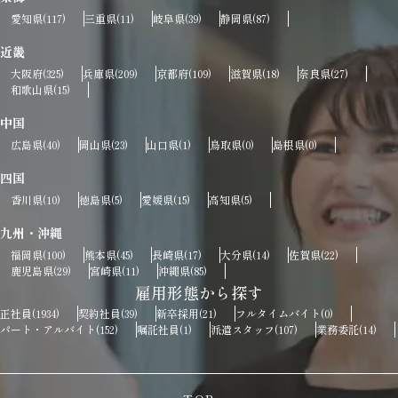
愛知県
三重県
岐阜県
静岡県
(117)
(11)
(39)
(87)
近畿
大阪府
兵庫県
京都府
滋賀県
奈良県
(325)
(209)
(109)
(18)
(27)
和歌山県
(15)
中国
広島県
岡山県
山口県
鳥取県
島根県
(40)
(23)
(1)
(0)
(0)
四国
香川県
徳島県
愛媛県
高知県
(10)
(5)
(15)
(5)
九州・沖縄
福岡県
熊本県
長崎県
大分県
佐賀県
(100)
(45)
(17)
(14)
(22)
鹿児島県
宮崎県
沖縄県
(29)
(11)
(85)
雇用形態から探す
正社員
契約社員
新卒採用
フルタイムバイト
(1934)
(39)
(21)
(0)
パート・アルバイト
嘱託社員
派遣スタッフ
業務委託
(152)
(1)
(107)
(14)