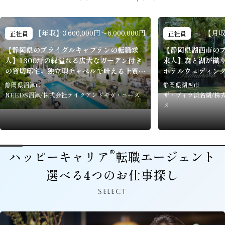
【年収】3,600,000円〜6,000,000円
【月収】
正社員
正社員
【静岡県のブライダルキャプテンの転職求
【静岡県湖西市の
人】1300坪の緑溢れる広大なガーデン付き
求人】森と湖が織
の貸切邸宅。独立型チャペルで叶える上質ウ
ホテルウェディン
ェディング。NEEDS沼津
静岡県沼津市
静岡県湖西市
NEEDS沼津/株式会社テイクアンドギヴ・ニーズ
ザ・ヴィラ浜名湖/株
ス
®
ハッピーキャリア
転職エージェント
選べる4つのお仕事探し
SELECT