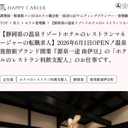
0
調理師・製菓製パン
ホテル職全般・宿泊
ウエディングプランナー・管理職
(674)
(142)
TOP
求人
ホテル管理職
【静岡県の温泉リゾートホテルのレストランマネージ
【静岡県の温泉リゾートホテルのレストランマネ
ージャーの転職求人】2026年6月1日OPEN！温泉
旅館新ブランド開業『源泉一途 南伊豆』の「ホテ
ルのレストラン料飲支配人」のお仕事です。
正社員
ホテルのレストラン料飲支配人
静岡県
賀茂郡南伊豆町