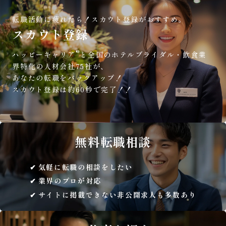
転職活動に疲れたら！
スカウト登録がおすすめ。
スカウト登録
®
ハッピーキャリア
と全国のホテルブライダル・飲食業
界特化の人材会社75社が、
あなたの転職をバックアップ！
スカウト登録は約60秒で完了！！
無料
転職相談
気軽に転職の相談をしたい
業界のプロが対応
サイトに掲載できない非公開求人も多数あり