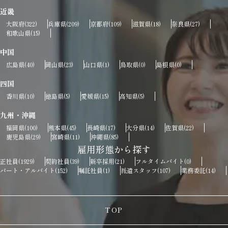
近畿
大阪府
兵庫県
京都府
滋賀県
奈良県
(322)
(209)
(109)
(18)
(27)
和歌山県
(15)
中国
広島県
岡山県
山口県
鳥取県
島根県
(40)
(23)
(1)
(0)
(0)
四国
香川県
徳島県
愛媛県
高知県
(10)
(5)
(15)
(5)
九州・沖縄
福岡県
熊本県
長崎県
大分県
佐賀県
(100)
(45)
(17)
(14)
(22)
鹿児島県
宮崎県
沖縄県
(29)
(11)
(85)
雇用形態から探す
正社員
契約社員
新卒採用
フルタイムバイト
(1929)
(39)
(21)
(0)
パート・アルバイト
嘱託社員
派遣スタッフ
業務委託
(152)
(1)
(107)
(14)
TOP