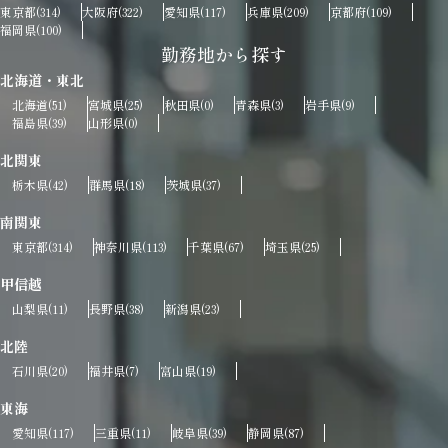
東京都
大阪府
愛知県
兵庫県
京都府
(314)
(322)
(117)
(209)
(109)
福岡県
(100)
勤務地から探す
北海道・東北
北海道
宮城県
秋田県
青森県
岩手県
(51)
(25)
(0)
(3)
(9)
福島県
山形県
(39)
(0)
北関東
栃木県
群馬県
茨城県
(42)
(18)
(37)
南関東
東京都
神奈川県
千葉県
埼玉県
(314)
(113)
(67)
(25)
甲信越
山梨県
長野県
新潟県
(11)
(38)
(23)
北陸
石川県
福井県
富山県
(20)
(7)
(19)
東海
愛知県
三重県
岐阜県
静岡県
(117)
(11)
(39)
(87)