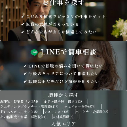
お仕事を
探す
こだわり検索でピッタリの仕事をゲット
転職の意思が固まっている
どんな求人があるか検索してみたい
LINEで
簡単相談
LINEで転職の悩みを聞いて貰いたい
今後のキャリアについて相談したい
転職はまだ先だけど情報を知りたい
職種から探す
調理師・製菓製パン
ホテル職全般・宿泊
(674)
(142)
ウエディングプランナー・管理職
ウェイター全般
(428)
(676)
ドレス＆ビューティ
フローリスト
パートナー企業職
(145)
(25)
(66)
その他販売・営業・事務職
人材業界職
(21)
(6)
人気エリア