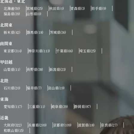
北海道・東北
北海道
宮城県
秋田県
青森県
岩手県
(50)
(25)
(0)
(3)
(9)
福島県
山形県
(39)
(0)
北関東
栃木県
群馬県
茨城県
(42)
(18)
(36)
南関東
東京都
神奈川県
千葉県
埼玉県
(314)
(113)
(66)
(25)
甲信越
山梨県
長野県
新潟県
(11)
(38)
(23)
北陸
石川県
福井県
富山県
(20)
(7)
(19)
東海
愛知県
三重県
岐阜県
静岡県
(117)
(11)
(39)
(87)
近畿
大阪府
兵庫県
京都府
滋賀県
奈良県
(322)
(209)
(109)
(18)
(27)
和歌山県
(15)