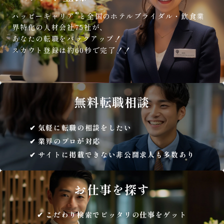
®
ハッピーキャリア
と全国のホテルブライダル・飲食業
界特化の人材会社75社が、
あなたの転職をバックアップ！
スカウト登録は約60秒で完了！！
無料
転職相談
気軽に転職の相談をしたい
業界のプロが対応
サイトに掲載できない非公開求人も多数あり
お仕事を
探す
こだわり検索でピッタリの仕事をゲット