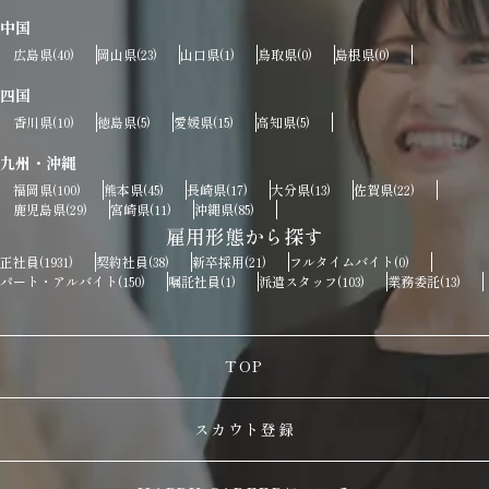
中国
広島県
岡山県
山口県
鳥取県
島根県
(40)
(23)
(1)
(0)
(0)
四国
香川県
徳島県
愛媛県
高知県
(10)
(5)
(15)
(5)
九州・沖縄
福岡県
熊本県
長崎県
大分県
佐賀県
(100)
(45)
(17)
(13)
(22)
鹿児島県
宮崎県
沖縄県
(29)
(11)
(85)
雇用形態から探す
正社員
契約社員
新卒採用
フルタイムバイト
(1931)
(38)
(21)
(0)
パート・アルバイト
嘱託社員
派遣スタッフ
業務委託
(150)
(1)
(103)
(13)
TOP
スカウト登録