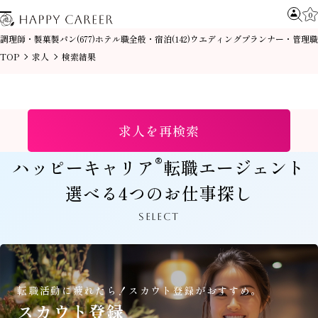
0
調理師・製菓製パン
ホテル職全般・宿泊
ウエディングプランナー・管理職
(677)
(142)
TOP
求人
検索結果
求人を再検索
®
ハッピーキャリア
転職エージェント
選べる4つのお仕事探し
SELECT
転職活動に疲れたら！
スカウト登録がおすすめ。
スカウト登録