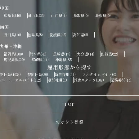
中国
広島県
岡山県
山口県
鳥取県
島根県
(40)
(23)
(1)
(0)
(0)
四国
香川県
徳島県
愛媛県
高知県
(10)
(5)
(15)
(5)
九州・沖縄
福岡県
熊本県
長崎県
大分県
佐賀県
(100)
(45)
(17)
(14)
(22)
鹿児島県
宮崎県
沖縄県
(29)
(11)
(85)
雇用形態から探す
正社員
契約社員
新卒採用
フルタイムバイト
(1934)
(39)
(21)
(0)
パート・アルバイト
嘱託社員
派遣スタッフ
業務委託
(152)
(1)
(107)
(14)
TOP
スカウト登録