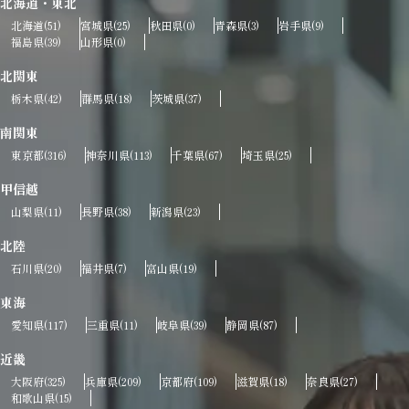
北海道・東北
北海道
宮城県
秋田県
青森県
岩手県
(51)
(25)
(0)
(3)
(9)
福島県
山形県
(39)
(0)
北関東
栃木県
群馬県
茨城県
(42)
(18)
(37)
南関東
東京都
神奈川県
千葉県
埼玉県
(316)
(113)
(67)
(25)
甲信越
山梨県
長野県
新潟県
(11)
(38)
(23)
北陸
石川県
福井県
富山県
(20)
(7)
(19)
東海
愛知県
三重県
岐阜県
静岡県
(117)
(11)
(39)
(87)
近畿
大阪府
兵庫県
京都府
滋賀県
奈良県
(325)
(209)
(109)
(18)
(27)
和歌山県
(15)