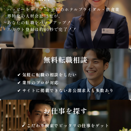
®
ハッピーキャリア
と全国のホテルブライダル・飲食業
界特化の人材会社75社が、
あなたの転職をバックアップ！
スカウト登録は約60秒で完了！！
無料
転職相談
気軽に転職の相談をしたい
業界のプロが対応
サイトに掲載できない非公開求人も多数あり
お仕事を
探す
こだわり検索でピッタリの仕事をゲット