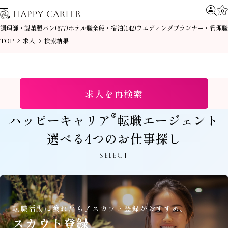
0
調理師・製菓製パン
ホテル職全般・宿泊
ウエディングプランナー・管理職
(677)
(142)
TOP
求人
検索結果
求人を再検索
®
ハッピーキャリア
転職エージェント
選べる4つのお仕事探し
SELECT
転職活動に疲れたら！
スカウト登録がおすすめ。
スカウト登録